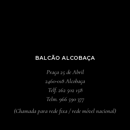
BALCÃO ALCOBAÇA
Praça 25 de Abril
2460-018 Alcobaça
Telf. 262 502 158
Telm. 966 590 377
(Chamada para rede fixa / rede móvel nacional)