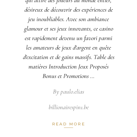
qui attire des joueurs du monde entier,
désireux de découvrir des expériences de
jeu inoubliables. Avec son ambiance
glamour et ses jeux innovants, ce casino
est rapidement devenu un favori parmi
les amateurs de jeux d'argent en quête
d'excitation et de gains massifs. Table des
matières Introduction Jeux Proposés
Bonus et Promotions
By
paulo.elias
billionairespin1.be
READ MORE