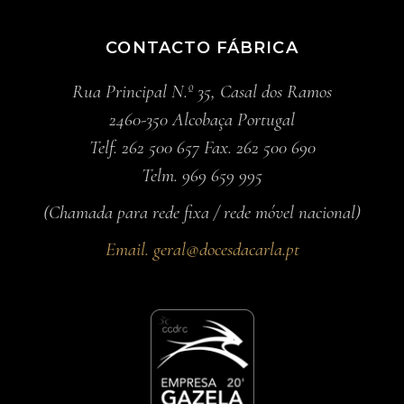
CONTACTO FÁBRICA
Rua Principal N.º 35, Casal dos Ramos
2460-350 Alcobaça Portugal
Telf. 262 500 657 Fax. 262 500 690
Telm. 969 659 995
(Chamada para rede fixa / rede móvel nacional)
Email.
geral@docesdacarla.pt