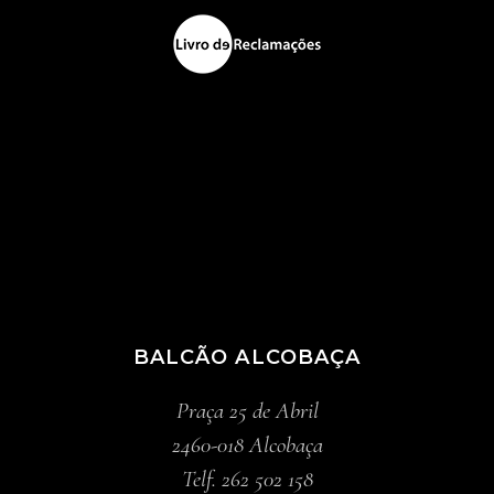
BALCÃO ALCOBAÇA
Praça 25 de Abril
2460-018 Alcobaça
Telf. 262 502 158