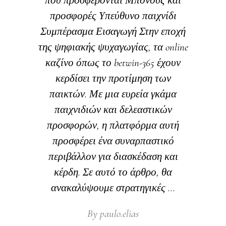
που προσφέρονται Μπόνους και
προσφορές Υπεύθυνο παιχνίδι
Συμπέρασμα Εισαγωγή Στην εποχή
της ψηφιακής ψυχαγωγίας, τα online
καζίνο όπως το betwin-365 έχουν
κερδίσει την προτίμηση των
παικτών. Με μια ευρεία γκάμα
παιχνιδιών και δελεαστικών
προσφορών, η πλατφόρμα αυτή
προσφέρει ένα συναρπαστικό
περιβάλλον για διασκέδαση και
κέρδη. Σε αυτό το άρθρο, θα
ανακαλύψουμε στρατηγικές
By
paulo.elias