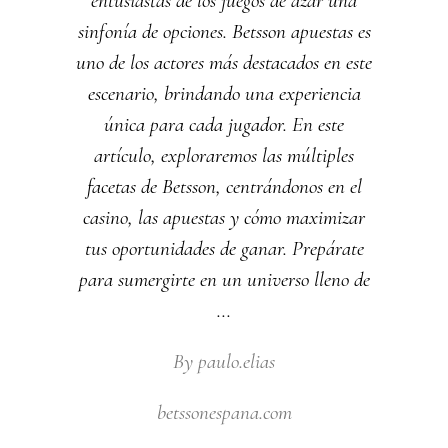
entusiastas de los juegos de azar una
sinfonía de opciones. Betsson apuestas es
uno de los actores más destacados en este
escenario, brindando una experiencia
única para cada jugador. En este
artículo, exploraremos las múltiples
facetas de Betsson, centrándonos en el
casino, las apuestas y cómo maximizar
tus oportunidades de ganar. Prepárate
para sumergirte en un universo lleno de
By
paulo.elias
betssonespana.com