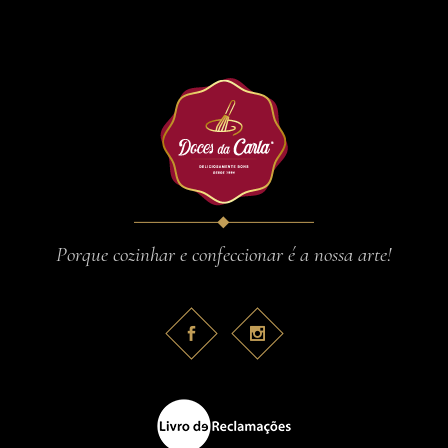
Porque cozinhar e confeccionar é a nossa arte!