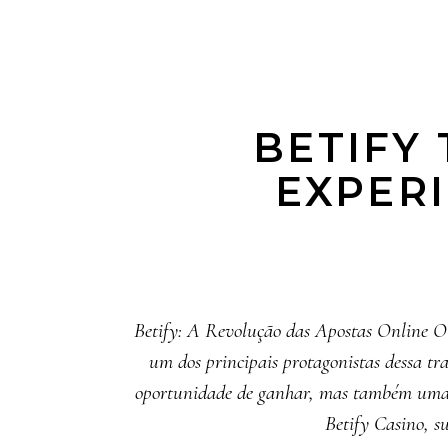
BETIFY
EXPER
Betify: A Revolução das Apostas Online O 
um dos principais protagonistas dessa 
oportunidade de ganhar, mas também uma ex
Betify Casino, s