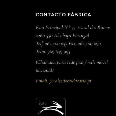
CONTACTO FÁBRICA
Rua Principal N.º 35, Casal dos Ramos
2460-350 Alcobaça Portugal
Telf. 262 500 657 Fax. 262 500 690
Telm. 969 659 995
(Chamada para rede fixa / rede móvel
nacional)
Email.
geral@docesdacarla.pt