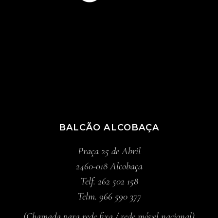
BALCÃO ALCOBAÇA
Praça 25 de Abril
2460-018 Alcobaça
Telf. 262 502 158
Telm. 966 590 377
(Chamada para rede fixa / rede móvel nacional)