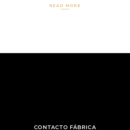
READ MORE
CONTACTO FÁBRICA