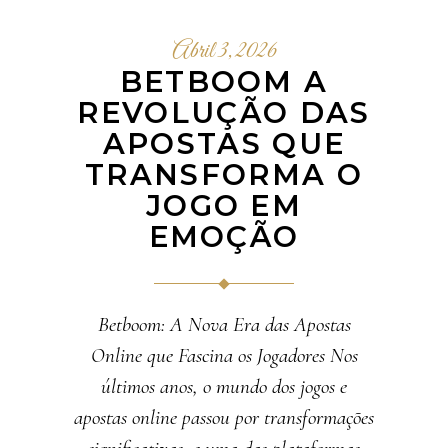
Abril 3, 2026
BETBOOM A
REVOLUÇÃO DAS
APOSTAS QUE
TRANSFORMA O
JOGO EM
EMOÇÃO
Betboom: A Nova Era das Apostas
Online que Fascina os Jogadores Nos
últimos anos, o mundo dos jogos e
apostas online passou por transformações