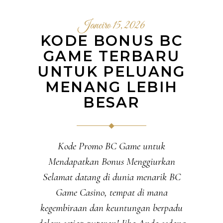
Janeiro 15, 2026
KODE BONUS BC
GAME TERBARU
UNTUK PELUANG
MENANG LEBIH
BESAR
Kode Promo BC Game untuk
Mendapatkan Bonus Menggiurkan
Selamat datang di dunia menarik BC
Game Casino, tempat di mana
kegembiraan dan keuntungan berpadu