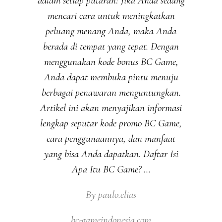
dalam setiap putaran! Jika Anda sedang
mencari cara untuk meningkatkan
peluang menang Anda, maka Anda
berada di tempat yang tepat. Dengan
menggunakan kode bonus BC Game,
Anda dapat membuka pintu menuju
berbagai penawaran menguntungkan.
Artikel ini akan menyajikan informasi
lengkap seputar kode promo BC Game,
cara penggunaannya, dan manfaat
yang bisa Anda dapatkan. Daftar Isi
Apa Itu BC Game?
By
paulo.elias
bc-gameindonesia.com