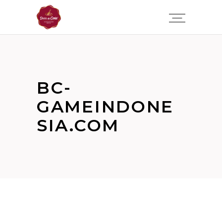
BC-
GAMEINDONE
SIA.COM