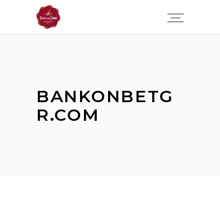
BANKONBETG
R.COM