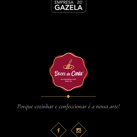
Porque cozinhar e confeccionar é a nossa arte!