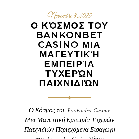
Novembro 8, 2025
Ο ΚΌΣΜΟΣ ΤΟΥ
BANKONBET
CASINO ΜΙΑ
ΜΑΓΕΥΤΙΚΉ
ΕΜΠΕΙΡΊΑ
ΤΥΧΕΡΏΝ
ΠΑΙΧΝΙΔΙΏΝ
Ο Κόσμος του Bankonbet Casino:
Μια Μαγευτική Εμπειρία Τυχερών
Παιχνιδιών Περιεχόμενα Εισαγωγή