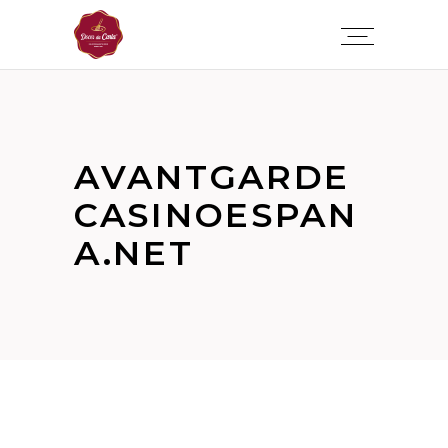
AVANTGARDE
CASINOESPAN
A.NET