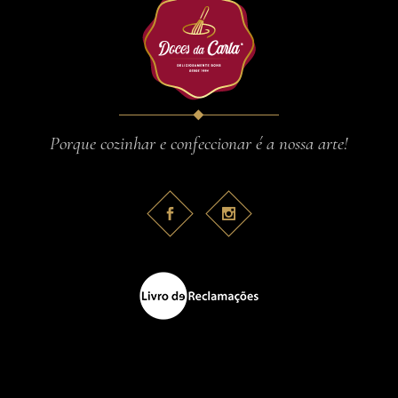
Porque cozinhar e confeccionar é a nossa arte!