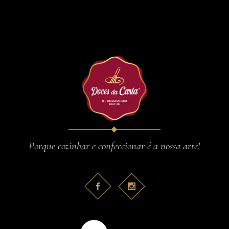
Porque cozinhar e confeccionar é a nossa arte!