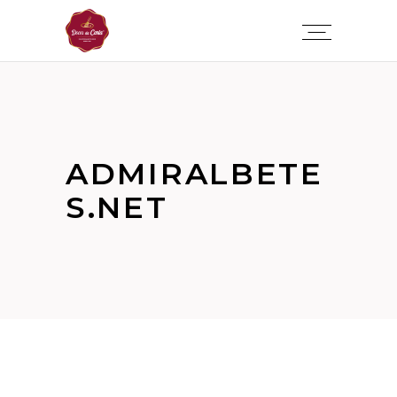
ADMIRALBETE
S.NET