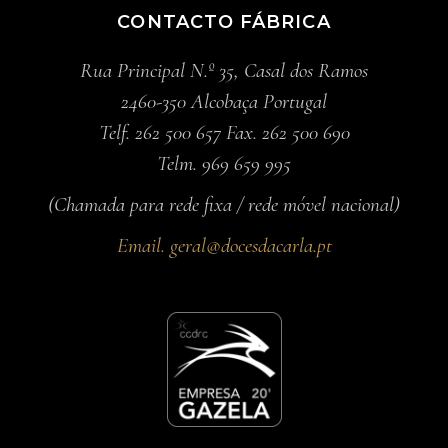
CONTACTO FÁBRICA
Rua Principal N.º 35, Casal dos Ramos
2460-350 Alcobaça Portugal
Telf. 262 500 657 Fax. 262 500 690
Telm. 969 659 995
(Chamada para rede fixa / rede móvel nacional)
Email.
geral@docesdacarla.pt