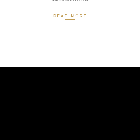
READ MORE