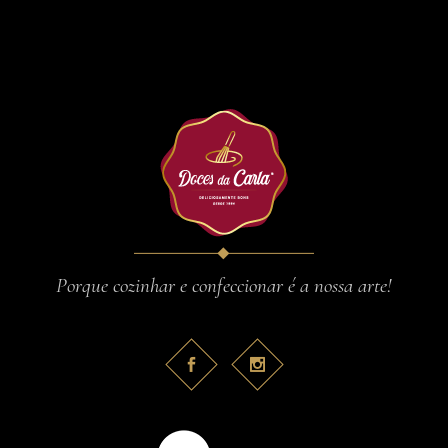
Porque cozinhar e confeccionar é a nossa arte!