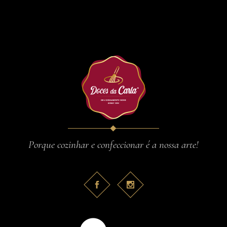
Porque cozinhar e confeccionar é a nossa arte!