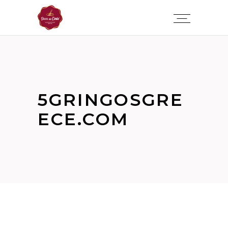
5GRINGOSGRE
ECE.COM