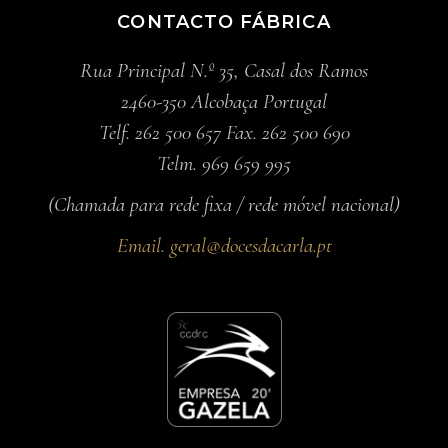
CONTACTO FÁBRICA
Rua Principal N.º 35, Casal dos Ramos
2460-350 Alcobaça Portugal
Telf. 262 500 657 Fax. 262 500 690
Telm. 969 659 995
(Chamada para rede fixa / rede móvel nacional)
Email.
geral@docesdacarla.pt