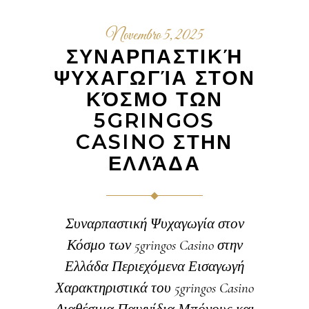
Novembro 5, 2025
ΣΥΝΑΡΠΑΣΤΙΚΉ
ΨΥΧΑΓΩΓΊΑ ΣΤΟΝ
ΚΌΣΜΟ ΤΩΝ
5GRINGOS
CASINO ΣΤΗΝ
ΕΛΛΆΔΑ
Συναρπαστική Ψυχαγωγία στον
Κόσμο των 5gringos Casino στην
Ελλάδα Περιεχόμενα Εισαγωγή
Χαρακτηριστικά του 5gringos Casino