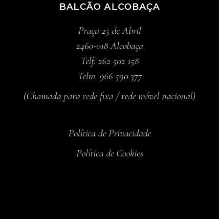
BALCÃO ALCOBAÇA
Praça 25 de Abril
2460-018 Alcobaça
Telf. 262 502 158
Telm. 966 590 377
(Chamada para rede fixa / rede móvel nacional)
Política de Privacidade
Política de Cookies