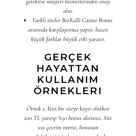
gerekirse müşteri hizmetlerinden onay
alın.
Farklı siteler
BetRalli Casino Bonus
arasında karşılaştırma yapın: bazen
küçük farklar büyük etki yaratır.
GERÇEK
HAYATTAN
KULLANIM
ÖRNEKLERI
Örnek 1: Yeni bir siteye kayıt olurken
200 TL yatırıp %50 bonus alırsınız. Site
10x çevrim isterse, bonusun