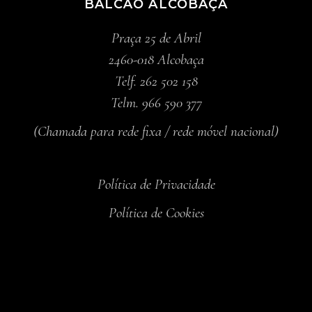
BALCÃO ALCOBAÇA
Praça 25 de Abril
2460-018 Alcobaça
Telf. 262 502 158
Telm. 966 590 377
(Chamada para rede fixa / rede móvel nacional)
Política de Privacidade
Política de Cookies