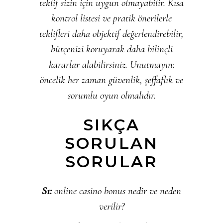
teklif sizin için uygun olmayabilir. Kısa
kontrol listesi ve pratik önerilerle
teklifleri daha objektif değerlendirebilir,
bütçenizi koruyarak daha bilinçli
kararlar alabilirsiniz. Unutmayın:
öncelik her zaman güvenlik, şeffaflık ve
sorumlu oyun olmalıdır.
SIKÇA
SORULAN
SORULAR
S1:
online casino bonus nedir ve neden
verilir?