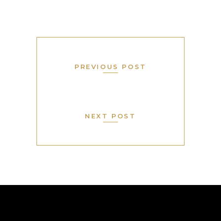
PREVIOUS POST
NEXT POST