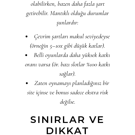
olabilirken, bazen daha fazla şart
getirebilir. Mantıklı olduğu durumlar
şunlardır:
Çevrim şartları makul seviyedeyse
(örneğin 5–10x gibi düşük katlar).
Belli oyunlarda daha yüksek katkı
oranı varsa (ör. bazı slotlar %100 katkı
sağlar).
Zaten oynamayı planladığınız bir
site içinse ve bonus sadece ekstra risk
değilse.
SINIRLAR VE
DIKKAT