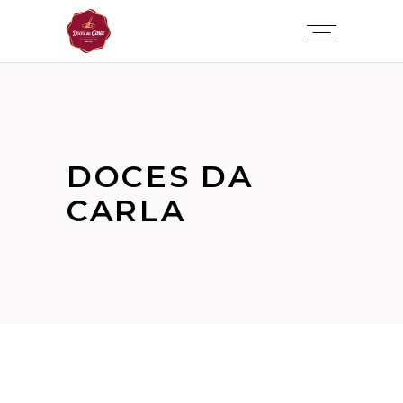
DOCES DA
CARLA