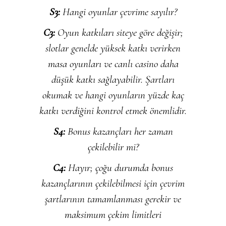
S3:
Hangi oyunlar çevrime sayılır?
C3:
Oyun katkıları siteye göre değişir;
slotlar genelde yüksek katkı verirken
masa oyunları ve canlı casino daha
düşük katkı sağlayabilir. Şartları
okumak ve hangi oyunların yüzde kaç
katkı verdiğini kontrol etmek önemlidir.
S4:
Bonus kazançları her zaman
çekilebilir mi?
C4:
Hayır; çoğu durumda bonus
kazançlarının çekilebilmesi için çevrim
şartlarının tamamlanması gerekir ve
maksimum çekim limitleri