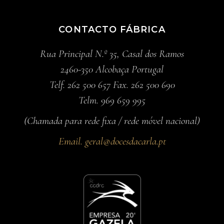
CONTACTO FÁBRICA
Rua Principal N.º 35, Casal dos Ramos
2460-350 Alcobaça Portugal
Telf. 262 500 657 Fax. 262 500 690
Telm. 969 659 995
(Chamada para rede fixa / rede móvel nacional)
Email.
geral@docesdacarla.pt