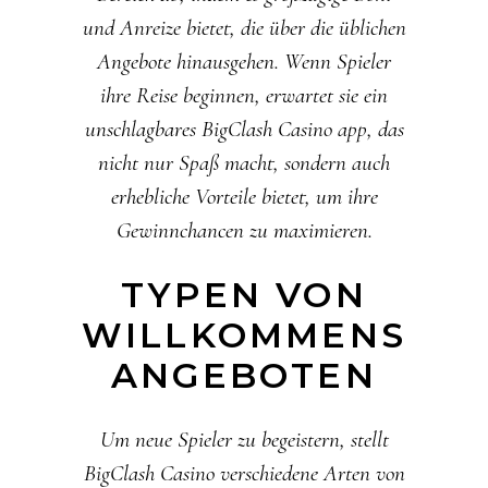
und Anreize bietet, die über die üblichen
Angebote hinausgehen. Wenn Spieler
ihre Reise beginnen, erwartet sie ein
unschlagbares
BigClash Casino app
, das
nicht nur Spaß macht, sondern auch
erhebliche Vorteile bietet, um ihre
Gewinnchancen zu maximieren.
TYPEN VON
WILLKOMMENS
ANGEBOTEN
Um neue Spieler zu begeistern, stellt
BigClash Casino verschiedene Arten von