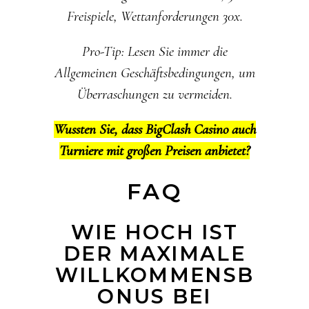
Freispiele, Wettanforderungen 30x.
Pro-Tip: Lesen Sie immer die
Allgemeinen Geschäftsbedingungen, um
Überraschungen zu vermeiden.
Wussten Sie, dass BigClash Casino auch
Turniere mit großen Preisen anbietet?
FAQ
WIE HOCH IST
DER MAXIMALE
WILLKOMMENSB
ONUS BEI