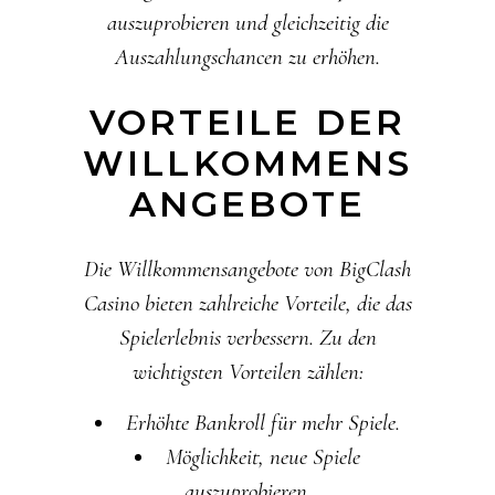
auszuprobieren und gleichzeitig die
Auszahlungschancen zu erhöhen.
VORTEILE DER
WILLKOMMENS
ANGEBOTE
Die Willkommensangebote von BigClash
Casino bieten zahlreiche Vorteile, die das
Spielerlebnis verbessern. Zu den
wichtigsten Vorteilen zählen:
Erhöhte Bankroll für mehr Spiele.
Möglichkeit, neue Spiele
auszuprobieren.