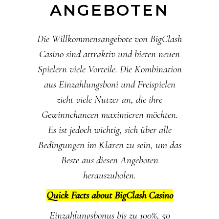
ANGEBOTEN
Die Willkommensangebote von BigClash
Casino sind attraktiv und bieten neuen
Spielern viele Vorteile. Die Kombination
aus Einzahlungsboni und Freispielen
zieht viele Nutzer an, die ihre
Gewinnchancen maximieren möchten.
Es ist jedoch wichtig, sich über alle
Bedingungen im Klaren zu sein, um das
Beste aus diesen Angeboten
herauszuholen.
Quick Facts about BigClash Casino
Einzahlungsbonus bis zu 100%, 50