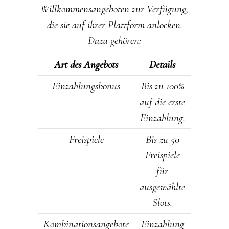
Willkommensangeboten zur Verfügung,
die sie auf ihrer Plattform anlocken.
Dazu gehören:
Art des Angebots
Details
Einzahlungsbonus
Bis zu 100%
auf die erste
Einzahlung.
Freispiele
Bis zu 50
Freispiele
für
ausgewählte
Slots.
Kombinationsangebote
Einzahlung