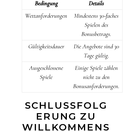
Bedingung
Details
Wettanforderungen
Mindestens 30-faches
Spielen des
Bonusbetrags.
Gültigkeitsdauer
Die Angebote sind 30
Tage gültig.
Ausgeschlossene
Einige Spiele zählen
Spiele
nicht zu den
Bonusanforderungen.
SCHLUSSFOLG
ERUNG ZU
WILLKOMMENS