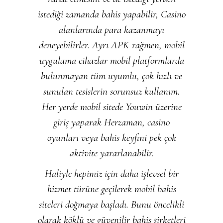
istediği zamanda bahis yapabilir, Casino
alanlarında para kazanmayı
deneyebilirler. Ayrı APK rağmen, mobil
uygulama cihazlar mobil platformlarda
bulunmayan tüm uyumlu, çok hızlı ve
sunulan tesislerin sorunsuz kullanım.
Her yerde mobil sitede Youwin üzerine
giriş yaparak Herzaman, casino
oyunları veya bahis keyfini pek çok
aktivite yararlanabilir.
Haliyle hepimiz için daha işlevsel bir
hizmet türüne geçilerek mobil bahis
siteleri doğmaya başladı. Bunu öncelikli
olarak köklü ve güvenilir bahis şirketleri