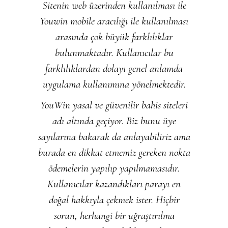
Sitenin web üzerinden kullanılması ile
Youwin mobile aracılığı ile kullanılması
arasında çok büyük farklılıklar
bulunmaktadır. Kullanıcılar bu
farklılıklardan dolayı genel anlamda
uygulama kullanımına yönelmektedir.
YouWin yasal ve güvenilir bahis siteleri
adı altında geçiyor. Biz bunu üye
sayılarına bakarak da anlayabiliriz ama
burada en dikkat etmemiz gereken nokta
ödemelerin yapılıp yapılmamasıdır.
Kullanıcılar kazandıkları parayı en
doğal hakkıyla çekmek ister. Hiçbir
sorun, herhangi bir uğraştırılma