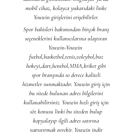
mobil cihaz, kolayca yukarıdaki linke
Youwin girişlerini erişebilirler.
Spor bahisleri bakımından birçok branş
seçeneklerini kullanıcılarına ulaştıran
Youwin-Youwin
futbol,basketbol,tenis,voleybol,buz
hokeyi,dart,hentbol,MMA,kriket gibi
spor branşında so derece kaliteli
hizmetler sunmaktadır. Youwin giriş için
bu sitede bulunan adres bilgilerini
kullanabilirsiniz. Youwin hızlı giriş için
söz konusu linki bu siteden bulup
kopyalayıp ilgili adres satırına
yapıştırmak gerekir. Youwin indir