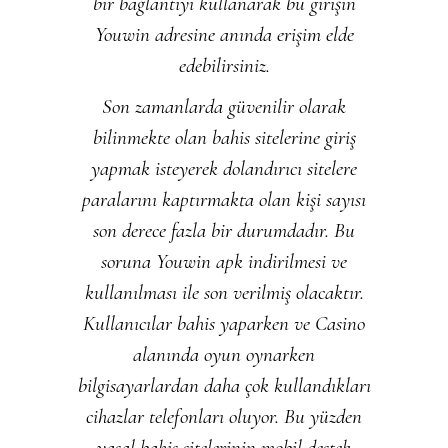
bir bağlantıyı kullanarak bu girişin
Youwin adresine anında erişim elde
edebilirsiniz.
Son zamanlarda güvenilir olarak
bilinmekte olan bahis sitelerine giriş
yapmak isteyerek dolandırıcı sitelere
paralarını kaptırmakta olan kişi sayısı
son derece fazla bir durumdadır. Bu
soruna Youwin apk indirilmesi ve
kullanılması ile son verilmiş olacaktır.
Kullanıcılar bahis yaparken ve Casino
alanında oyun oynarken
bilgisayarlardan daha çok kullandıkları
cihazlar telefonları oluyor. Bu yüzden
yasal bahis sitelerinin mobil destek