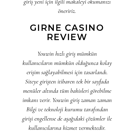
giriş yeni için ilgili makaleyi okumanızı
öneririz.
GIRNE CASINO
REVIEW
Youwin hızlı giriş mümkün
kullanıcıların mümkün olduğunca kolay
erişim sağlayabilmesi için tasarlandı.
Siteye girişten itibaren tek bir sayfada
menüler altında tüm bahisleri görebilme
imkanı verir. Youwin giriş zaman zaman
Bilgi ve teknoloji kurumu tarafından
girişi engellense de aşağıdaki çözümler ile
kullanıcılarına hizmet vermektedir.