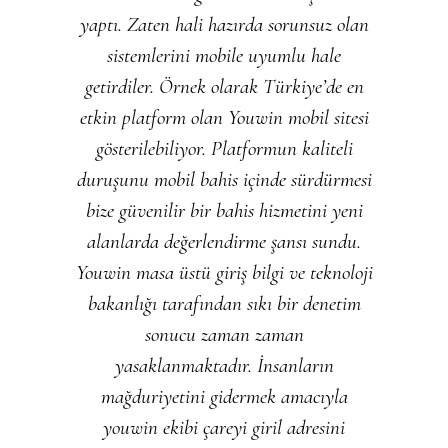
yaptı. Zaten hali hazırda sorunsuz olan
sistemlerini mobile uyumlu hale
getirdiler. Örnek olarak Türkiye’de en
etkin platform olan Youwin mobil sitesi
gösterilebiliyor. Platformun kaliteli
duruşunu mobil bahis içinde sürdürmesi
bize güvenilir bir bahis hizmetini yeni
alanlarda değerlendirme şansı sundu.
Youwin masa üstü giriş bilgi ve teknoloji
bakanlığı tarafından sıkı bir denetim
sonucu zaman zaman
yasaklanmaktadır. İnsanların
mağduriyetini gidermek amacıyla
youwin ekibi çareyi giril adresini