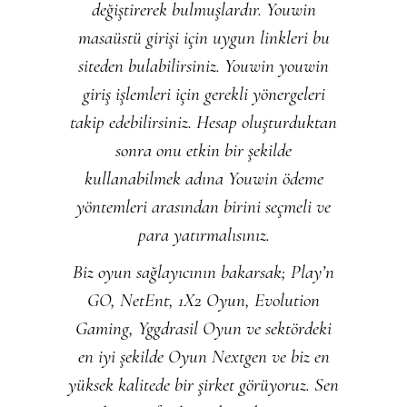
değiştirerek bulmuşlardır. Youwin
masaüstü girişi için uygun linkleri bu
siteden bulabilirsiniz. Youwin youwin
giriş işlemleri için gerekli yönergeleri
takip edebilirsiniz. Hesap oluşturduktan
sonra onu etkin bir şekilde
kullanabilmek adına Youwin ödeme
yöntemleri arasından birini seçmeli ve
para yatırmalısınız.
Biz oyun sağlayıcının bakarsak; Play’n
GO, NetEnt, 1X2 Oyun, Evolution
Gaming, Yggdrasil Oyun ve sektördeki
en iyi şekilde Oyun Nextgen ve biz en
yüksek kalitede bir şirket görüyoruz. Sen