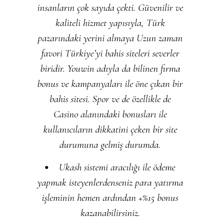
insanların çok sayıda çekti. Güvenilir ve
kaliteli hizmet yapısıyla, Türk
pazarındaki yerini almaya Uzun zaman
favori Türkiye’yi bahis siteleri severler
biridir. Youwin adıyla da bilinen firma
bonus ve kampanyaları ile öne çıkan bir
bahis sitesi. Spor ve de özellikle de
Casino alanındaki bonusları ile
kullanıcıların dikkatini çeken bir site
durumuna gelmiş durumda.
Ukash sistemi aracılığı ile ödeme
yapmak isteyenlerdenseniz para yatırma
işleminin hemen ardından +%15 bonus
kazanabilirsiniz.