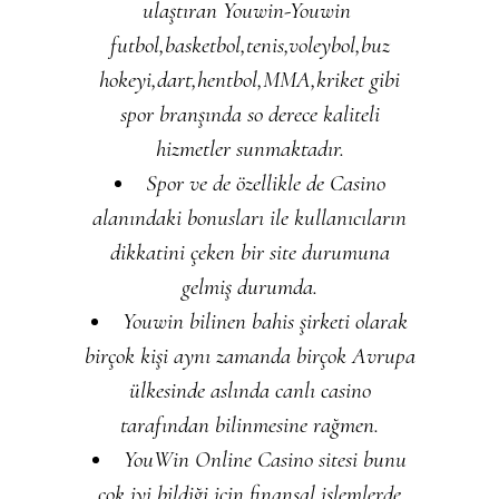
ulaştıran Youwin-Youwin
futbol,basketbol,tenis,voleybol,buz
hokeyi,dart,hentbol,MMA,kriket gibi
spor branşında so derece kaliteli
hizmetler sunmaktadır.
Spor ve de özellikle de Casino
alanındaki bonusları ile kullanıcıların
dikkatini çeken bir site durumuna
gelmiş durumda.
Youwin bilinen bahis şirketi olarak
birçok kişi aynı zamanda birçok Avrupa
ülkesinde aslında canlı casino
tarafından bilinmesine rağmen.
YouWin Online Casino sitesi bunu
çok iyi bildiği için finansal işlemlerde