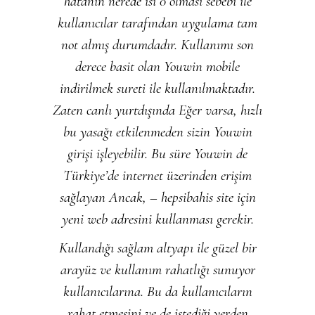
hatanın nerede isi 0 olması sebebi ile
kullanıcılar tarafından uygulama tam
not almış durumdadır. Kullanımı son
derece basit olan Youwin mobile
indirilmek sureti ile kullanılmaktadır.
Zaten canlı yurtdışında Eğer varsa, hızlı
bu yasağı etkilenmeden sizin Youwin
girişi işleyebilir. Bu süre Youwin de
Türkiye’de internet üzerinden erişim
sağlayan Ancak, – hepsibahis site için
yeni web adresini kullanması gerekir.
Kullandığı sağlam altyapı ile güzel bir
arayüz ve kullanım rahatlığı sunuyor
kullanıcılarına. Bu da kullanıcıların
rahat etmesini ve de istediği yerden