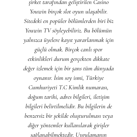
şirket tarafından geliştirilen Casino
Youwin birçok slot oyun ulaşabilir.
Sitedeki en popüler bölümlerden biri biz
Youwin TV söyleyebiliriz. Bu bölümün
yalnızca üyelere kayıt yararlanmak için
güçlü olmak. Birçok canlı spor
etkinlikleri durum gerçekten dikkate
değer izlemek için bir şans tüm dünyada
oynanır. İsim soy ismi, Türkiye
Cumhuriyeti T.C Kimlik numarası,
doğum tarihi, adres bilgileri, iletişim
bilgileri belirtilmelidir. Bu bilgilerin de
benzersiz bir şekilde oluşturulması veya
diğer yöntemler kullanılarak girişler
sağlanabilmektedir. Uygulamanın