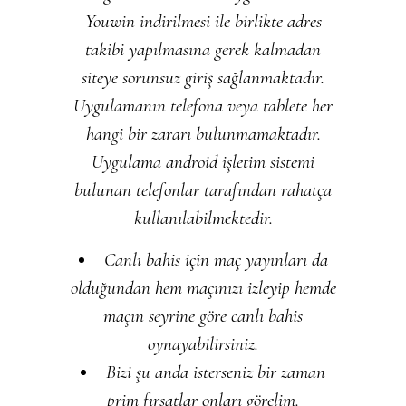
Youwin indirilmesi ile birlikte adres
takibi yapılmasına gerek kalmadan
siteye sorunsuz giriş sağlanmaktadır.
Uygulamanın telefona veya tablete her
hangi bir zararı bulunmamaktadır.
Uygulama android işletim sistemi
bulunan telefonlar tarafından rahatça
kullanılabilmektedir.
Canlı bahis için maç yayınları da
olduğundan hem maçınızı izleyip hemde
maçın seyrine göre canlı bahis
oynayabilirsiniz.
Bizi şu anda isterseniz bir zaman
prim fırsatlar onları görelim.