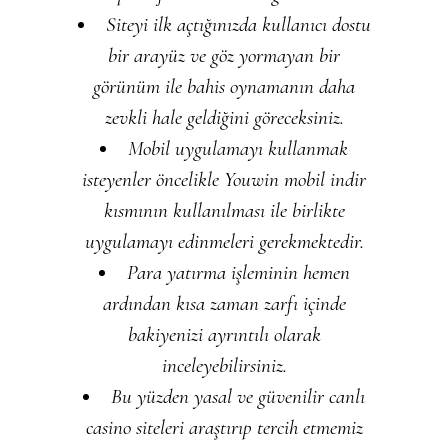
Siteyi ilk açtığınızda kullanıcı dostu
bir arayüz ve göz yormayan bir
görünüm ile bahis oynamanın daha
zevkli hale geldiğini göreceksiniz.
Mobil uygulamayı kullanmak
isteyenler öncelikle Youwin mobil indir
kısmının kullanılması ile birlikte
uygulamayı edinmeleri gerekmektedir.
Para yatırma işleminin hemen
ardından kısa zaman zarfı içinde
bakiyenizi ayrıntılı olarak
inceleyebilirsiniz.
Bu yüzden yasal ve güvenilir canlı
casino siteleri araştırıp tercih etmemiz