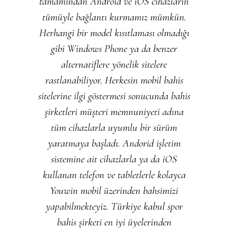
tamamından Android ve iOS cihazların
tümüyle bağlantı kurmamız mümkün.
Herhangi bir model kısıtlaması olmadığı
gibi Windows Phone ya da benzer
alternatiflere yönelik sitelere
rastlanabiliyor. Herkesin mobil bahis
sitelerine ilgi göstermesi sonucunda bahis
şirketleri müşteri memnuniyeti adına
tüm cihazlarla uyumlu bir sürüm
yaratmaya başladı. Andorid işletim
sistemine ait cihazlarla ya da iOS
kullanan telefon ve tabletlerle kolayca
Youwin mobil üzerinden bahsimizi
yapabilmekteyiz. Türkiye kabul spor
bahis şirketi en iyi üyelerinden