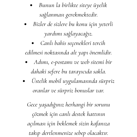
Bunun la birlikte siteye üyelik
sağlanması gerekmektedir.
Bizler de sizlere bu konu için yeterli
yardımı sağlayacağız.
Canlı bahis seçenekleri tercih
edilmesi noktasında alt yapı önemlidir.
Adımı, e-postamı ve web sitemi bir
dahaki sefere bu tarayıcıda sakla.
Üstelik mobil uygulamasında sürpriz
oranlar ve sürpriz bonuslar var.
Gece yaşadığınız herhangi bir sorunu
çözmek için canlı destek hattının
açılması için beklemek sizin kafanıza
takıp dertlenmenize sebep olacaktır.