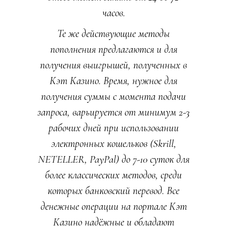
часов.
Те же действующие методы
пополнения предлагаются и для
получения выигрышей, полученных в
Кэт Казино. Время, нужное для
получения суммы с момента подачи
запроса, варьируется от минимум 2-3
рабочих дней при использовании
электронных кошельков (Skrill,
NETELLER, PayPal) до 7-10 суток для
более классических методов, среди
которых банковский перевод. Все
денежные операции на портале Кэт
Казино надёжные и обладают