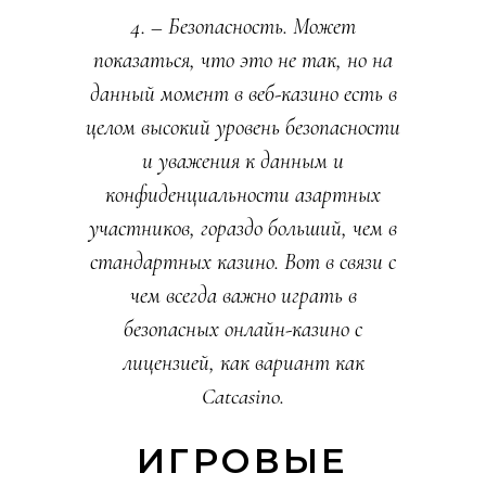
– Безопасность. Может
показаться, что это не так, но на
данный момент в веб-казино есть в
целом высокий уровень безопасности
и уважения к данным и
конфиденциальности азартных
участников, гораздо больший, чем в
стандартных казино. Вот в связи с
чем всегда важно играть в
безопасных онлайн-казино с
лицензией, как вариант как
Catcasino.
ИГРОВЫЕ