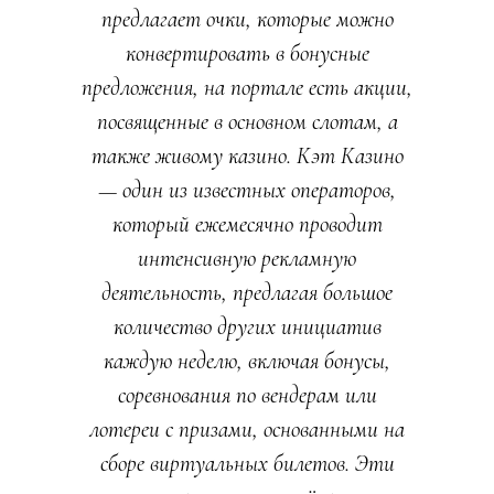
предлагает очки, которые можно
конвертировать в бонусные
предложения, на портале есть акции,
посвященные в основном слотам, а
также живому казино. Кэт Казино
— один из известных операторов,
который ежемесячно проводит
интенсивную рекламную
деятельность, предлагая большое
количество других инициатив
каждую неделю, включая бонусы,
соревнования по вендерам или
лотереи с призами, основанными на
сборе виртуальных билетов. Эти