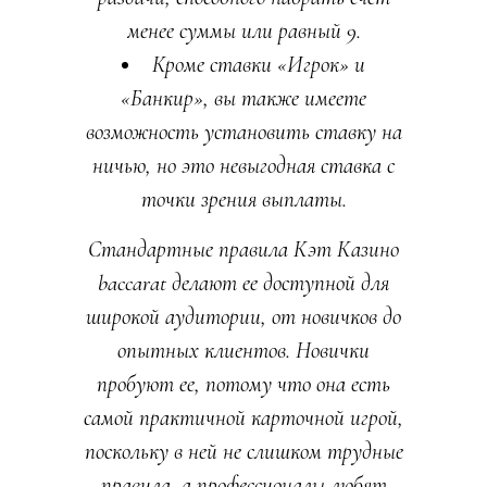
менее суммы или равный 9.
Кроме ставки «Игрок» и
«Банкир», вы также имеете
возможность установить ставку на
ничью, но это невыгодная ставка с
точки зрения выплаты.
Стандартные правила Кэт Казино
baccarat делают ее доступной для
широкой аудитории, от новичков до
опытных клиентов. Новички
пробуют ее, потому что она есть
самой практичной карточной игрой,
поскольку в ней не слишком трудные
правила, а профессионалы любят