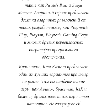
такие как Pirate’s Run и Sugar
Monster. Азартный сервис предлагает
десятки азартных развлечений от
таких разработчиков, как Pragmatic
Play, Playson, Playtech, Gaming Corps
и многих других первоклассных
операторов программного
обеспечения.
Кроме того, Кет Казино предлагает
один из лучших вариантов краш-игр
на рынке. Там вы найдете такие
игры, как Aviator, Spaceman, JetX и
более 24 других известных игр в этой
категории. Не говоря уже об