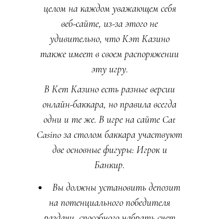
целом на каждом уважающем себя
веб-сайте, из-за этого не
удивительно, что Кэт Казино
также имеет в своем распоряжении
эту игру.
В Кет Казино есть разные версии
онлайн-баккара, но правила всегда
одни и те же. В игре на сайте Cat
Casino за столом баккара участвуют
две основные фигуры: Игрок и
Банкир.
Вы должны установить депозит
на потенциального победителя
раздачи, способного набрать счет