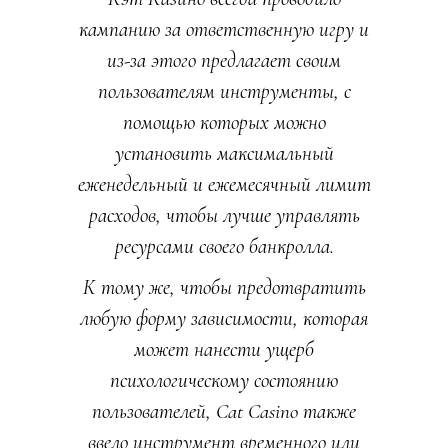
кампанию за ответственную игру и
из-за этого предлагает своим
пользователям инструменты, с
помощью которых можно
установить максимальный
еженедельный и ежемесячный лимит
расходов, чтобы лучше управлять
ресурсами своего банкролла.
К тому же, чтобы предотвратить
любую форму зависимости, которая
может нанести ущерб
психологическому состоянию
пользователей, Cat Casino также
ввело инструмент временного или