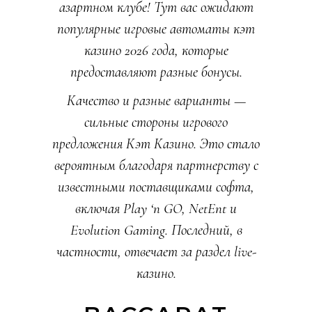
азартном клубе! Тут вас ожидают
популярные игровые автоматы кэт
казино 2026 года, которые
предоставляют разные бонусы.
Качество и разные варианты —
сильные стороны игрового
предложения Кэт Казино. Это стало
вероятным благодаря партнерству с
известными поставщиками софта,
включая Play ‘n GO, NetEnt и
Evolution Gaming. Последний, в
частности, отвечает за раздел live-
казино.