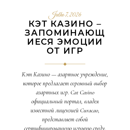
Julho 7, 2026
КЭТ КАЗИНО –
ЗАПОМИНАЮЩ
ИЕСЯ ЭМОЦИИ
ОТ ИГР
Кэт Казино — азартное учреждение,
которое предлагает огромный выбор
азартных игр. Cat Casino
официальный портал, владея
известной лицензией Curacao,
представляет собой
сертифицированную игровую среду,