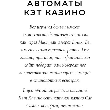
АВТОМАТЫ
КЭТ КАЗИНО
Все игры на деньги имеют
возможность быть загруженными
как через Mac, так и через Linux. Вы
имеете возможность играть в Live
казино, при том, что официальный
сайт подарит вам невероятное
количество запоминающихся эмоций
в стандартных вендерах.
В центре этого раздела на сайте
Кэт Казино есть каталог казино Cat
Casino, который, несомненно,