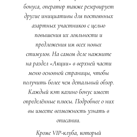
бонуса, оператор также резервирует
другие инициативы для постоянных
азартных участников с целью
повышения их лояльности и
предложения им всех новых
стимулов. На самом деле нажмите
на раздел «Акции» в верхней части
меню основной страницы, чтобы
получить более чем детальный обзор.
Каждый кэт казино бонус имеет
определённые плюсы. Подробнее о них
вы имеете возможность узнать в
описании.
Кроме VIP-клуба, который