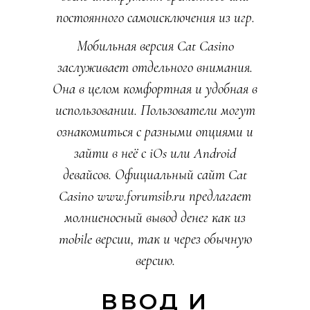
постоянного самоисключения из игр.
Мобильная версия Cat Casino
заслуживает отдельного внимания.
Она в целом комфортная и удобная в
использовании. Пользователи могут
ознакомиться с разными опциями и
зайти в неё с iOs или Android
девайсов. Официальный сайт Cat
Casino
www.forumsib.ru
предлагает
молниеносный вывод денег как из
mobile версии, так и через обычную
версию.
ВВОД И