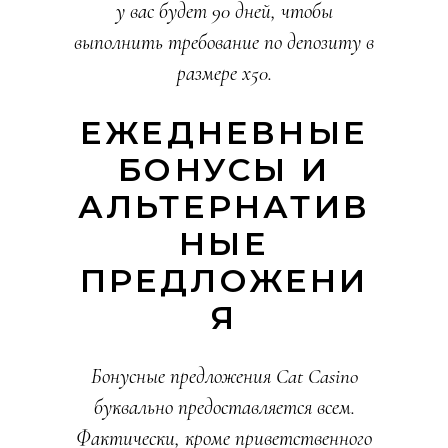
у вас будет 90 дней, чтобы
выполнить требование по депозиту в
размере х50.
ЕЖЕДНЕВНЫЕ
БОНУСЫ И
АЛЬТЕРНАТИВ
НЫЕ
ПРЕДЛОЖЕНИ
Я
Бонусные предложения Cat Casino
буквально предоставляется всем.
Фактически, кроме приветственного