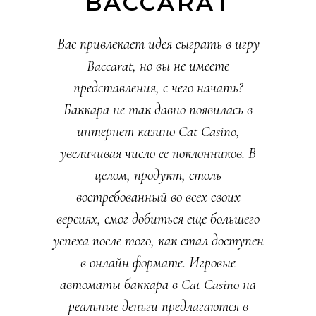
BACCARAT
Вас привлекает идея сыграть в игру
Baccarat, но вы не имеете
представления, с чего начать?
Баккара не так давно появилась в
интернет казино Cat Casino,
увеличивая число ее поклонников. В
целом, продукт, столь
востребованный во всех своих
версиях, смог добиться еще большего
успеха после того, как стал доступен
в онлайн формате. Игровые
автоматы баккара в Cat Casino на
реальные деньги предлагаются в