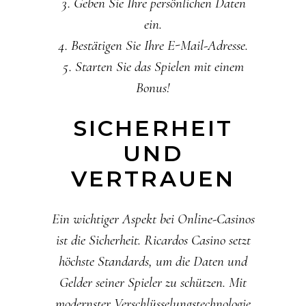
Geben Sie Ihre persönlichen Daten
ein.
Bestätigen Sie Ihre E-Mail-Adresse.
Starten Sie das Spielen mit einem
Bonus!
SICHERHEIT
UND
VERTRAUEN
Ein wichtiger Aspekt bei Online-Casinos
ist die Sicherheit. Ricardos Casino setzt
höchste Standards, um die Daten und
Gelder seiner Spieler zu schützen. Mit
modernster Verschlüsselungstechnologie