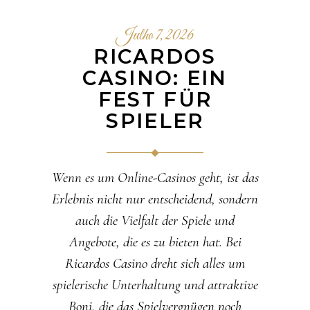
Julho 7, 2026
RICARDOS
CASINO: EIN
FEST FÜR
SPIELER
Wenn es um Online-Casinos geht, ist das
Erlebnis nicht nur entscheidend, sondern
auch die Vielfalt der Spiele und
Angebote, die es zu bieten hat. Bei
Ricardos Casino dreht sich alles um
spielerische Unterhaltung und attraktive
Boni, die das Spielvergnügen noch