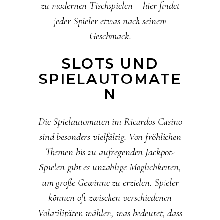
zu modernen Tischspielen – hier findet
jeder Spieler etwas nach seinem
Geschmack.
SLOTS UND
SPIELAUTOMATE
N
Die Spielautomaten im Ricardos Casino
sind besonders vielfältig. Von fröhlichen
Themen bis zu aufregenden Jackpot-
Spielen gibt es unzählige Möglichkeiten,
um große Gewinne zu erzielen. Spieler
können oft zwischen verschiedenen
Volatilitäten wählen, was bedeutet, dass