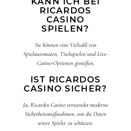
KANN ICH BEI
RICARDOS
CASINO
SPIELEN?
Sie können eine Vielzahl von
Spielautomaten, Tischspielen und Live-
Casino-Optionen genießen.
IST RICARDOS
CASINO SICHER?
Ja, Ricardos Casino verwendet moderne
Sicherheitsmaßnahmen, um die Daten
seiner Spieler zu schützen.