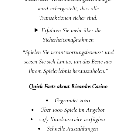
wird sichergestellt, dass alle
Transaktionen sicher sind.
Erfahren Sie mehr über die
Sicherheitsmaßnahmen
“Spielen Sie verantwortungsbewusst und
setzen Sie sich Limits, um das Beste aus
Ihrem Spielerlebnis herauszuholen.”
Quick Facts about Ricardos Casino
Gegründet 2020
Über 1000 Spiele im Angebot
24/7 Kundenservice verfügbar
Schnelle Auszahlungen