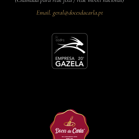
Email.
geral@docesdacarla.pt