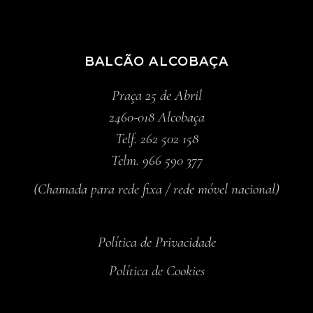
BALCÃO ALCOBAÇA
Praça 25 de Abril
2460-018 Alcobaça
Telf. 262 502 158
Telm. 966 590 377
(Chamada para rede fixa / rede móvel nacional)
Política de Privacidade
Política de Cookies