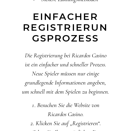
EINFACHER
REGISTRIERUN
GSPROZESS
Die Registrierung bei Ricardos Casino
ist ein einfacher und schneller Prozess.
Neue Spieler müssen nur einige
grundlegende Informationen angeben,
um schnell mit dem Spielen zu beginnen.
Besuchen Sie die Website von
Ricardos Casino.
Klicken Sie auf „Registrieren“.