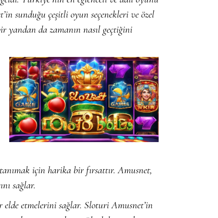
in sunduğu çeşitli oyun seçenekleri ve özel
 bir yandan da zamanın nasıl geçtiğini
tanımak için harika bir fırsattır. Amusnet,
nı sağlar.
r elde etmelerini sağlar. Sloturi Amusnet’in