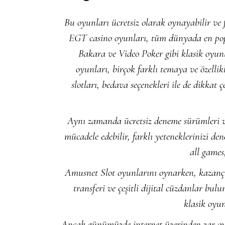
Bu oyunları ücretsiz olarak oynayabilir ve f
EGT casino oyunları, tüm dünyada en popü
Bakara ve Video Poker gibi klasik oyunl
oyunları, birçok farklı temaya ve özelli
slotları, bedava seçenekleri ile de dikkat
Aynı zamanda ücretsiz deneme sürümleri ve 
mücadele edebilir, farklı yeteneklerinizi de
all games
Amusnet Slot oyunlarını oynarken, kazançla
transferi ve çeşitli dijital cüzdanlar bu
klasik oyun
Ancak günümüzde internet üzerinden zar oyun