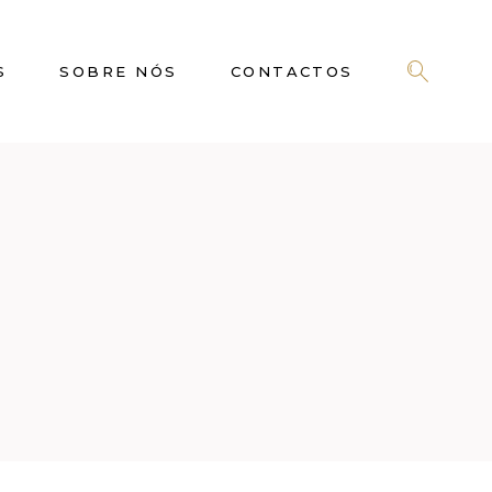
S
SOBRE NÓS
CONTACTOS