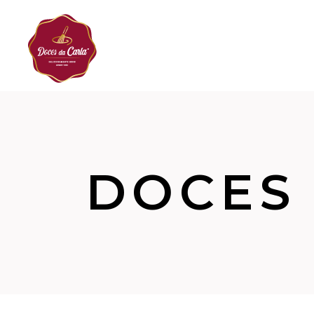
DOCES