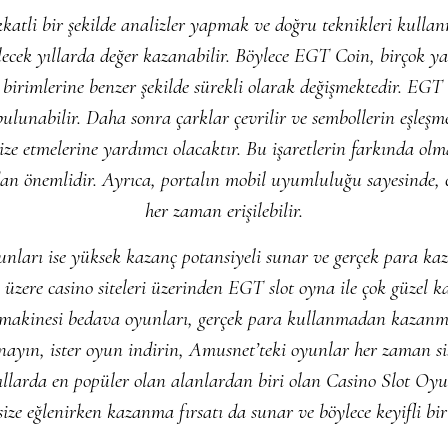
atli bir şekilde analizler yapmak ve doğru teknikleri kull
lecek yıllarda değer kazanabilir. Böylece EGT Coin, birçok yat
a birimlerine benzer şekilde sürekli olarak değişmektedir. EGT
bulunabilir. Daha sonra çarklar çevrilir ve sembollerin eşleşme
ize etmelerine yardımcı olacaktır. Bu işaretlerin farkında ol
n önemlidir. Ayrıca, portalın mobil uyumluluğu sayesinde, 
her zaman erişilebilir.
nları ise yüksek kazanç potansiyeli sunar ve gerçek para kaz
zere casino siteleri üzerinden EGT slot oyna ile çok güzel kaz
makinesi bedava oyunları, gerçek para kullanmadan kazanma
ynayın, ister oyun indirin, Amusnet’teki oyunlar her zaman 
llarda en popüler olan alanlardan biri olan Casino Slot Oyun
ize eğlenirken kazanma fırsatı da sunar ve böylece keyifli bi