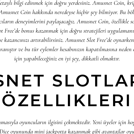
aylı bilgi edinmek için doğru yerdesiniz. Amusnet Coin, kri
cı Amusnet Coin hakkında neredeyse hiçbir şey bilmiyor. Bu b
cıların deneyimlerini paylaşacağız. Amusnet Coin, özellikle so
t Free’de bonus kazanmak için doğru stratejileri uygulamanız
 kazancınızı artırabilirsiniz. Amusnet Slot Free’de oynarken b
nıştır ve bu tür eylemler hesabınızın kapatılmasına neden o
için yapabileceğiniz en iyi şey, dikkatli olmaktır.
NET SLOTLA
ÖZELLIKLERI
masıyla oyuncuların ilgisini çekmektedir. Yeni üyeler için ho
er Dice oyununda mini jackpotta kazanmak gibi avantajlar oyu