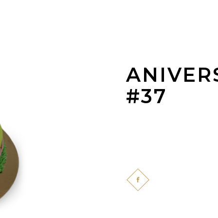
ANIVER
#37