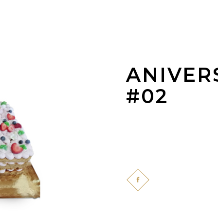
ANIVER
#02