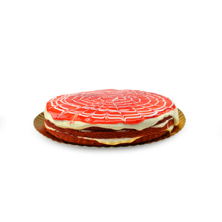
RED VELVET
Bolos