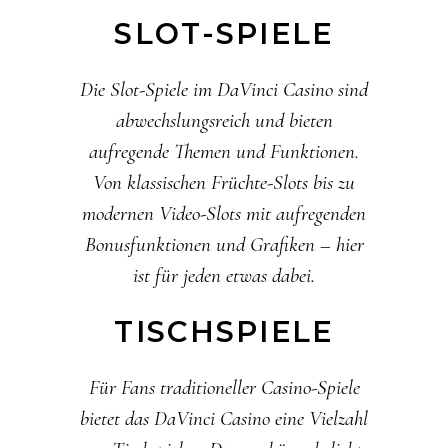
SLOT-SPIELE
Die Slot-Spiele im DaVinci Casino sind
abwechslungsreich und bieten
aufregende Themen und Funktionen.
Von klassischen Früchte-Slots bis zu
modernen Video-Slots mit aufregenden
Bonusfunktionen und Grafiken – hier
ist für jeden etwas dabei.
TISCHSPIELE
Für Fans traditioneller Casino-Spiele
bietet das DaVinci Casino eine Vielzahl