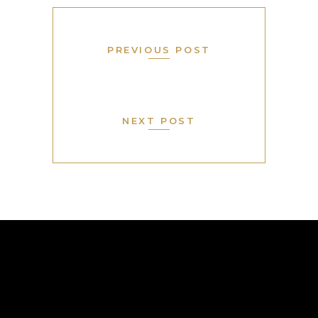
PREVIOUS POST
NEXT POST