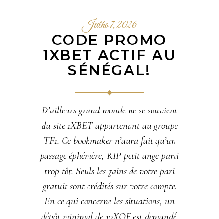
Julho 7, 2026
CODE PROMO
1XBET ACTIF AU
SÉNÉGAL!
D’ailleurs grand monde ne se souvient
du site 1XBET appartenant au groupe
TF1. Ce bookmaker n’aura fait qu’un
passage éphémère, RIP petit ange parti
trop tôt. Seuls les gains de votre pari
gratuit sont crédités sur votre compte.
En ce qui concerne les situations, un
dépôt minimal de 10XOF est demandé.