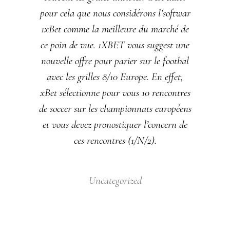
pour cela que nous considérons l’softwar
1xBet comme la meilleure du marché de
ce poin de vue. 1XBET vous suggest une
nouvelle offre pour parier sur le footbal
avec les grilles 8/10 Europe. En effet,
xBet sélectionne pour vous 10 rencontres
de soccer sur les championnats européens
et vous devez pronostiquer l’concern de
ces rencontres (1/N/2).
Uncategorized