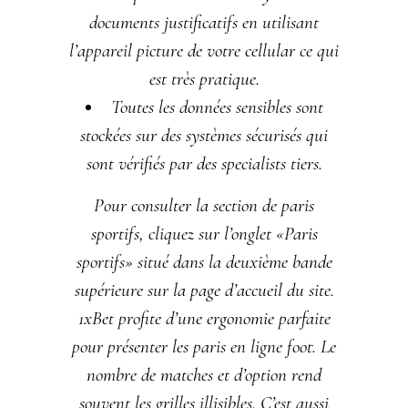
documents justificatifs en utilisant
l’appareil picture de votre cellular ce qui
est très pratique.
Toutes les données sensibles sont
stockées sur des systèmes sécurisés qui
sont vérifiés par des specialists tiers.
Pour consulter la section de paris
sportifs, cliquez sur l’onglet «Paris
sportifs» situé dans la deuxième bande
supérieure sur la page d’accueil du site.
1xBet profite d’une ergonomie parfaite
pour présenter les paris en ligne foot. Le
nombre de matches et d’option rend
souvent les grilles illisibles. C’est aussi