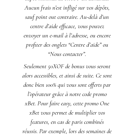
Aucun frais n’est infligé sur vos dépôts,
sauf point out contraire. Au-delà d’un
centre d’aide efficace, vous pouvez
envoyer un e-mail à l’adresse, ou encore
profiter des onglets “Centre d’aide” ou
“Nous contacter”.
Seulement 50XOF de bonus vous seront
alors accessibles, et ainsi de suite. Ce sont
donc bien 100% qui vous sont offerts par
l’opérateur grâce à notre code promo
xBet. Pour faire easy, cette promo One
xBet vous permet de multiplier vos
features, en cas de paris combinés
réussis. Par exemple, lors des semaines de