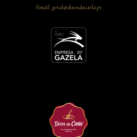
Email.
geral@docesdacarla.pt