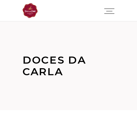
DOCES DA
CARLA