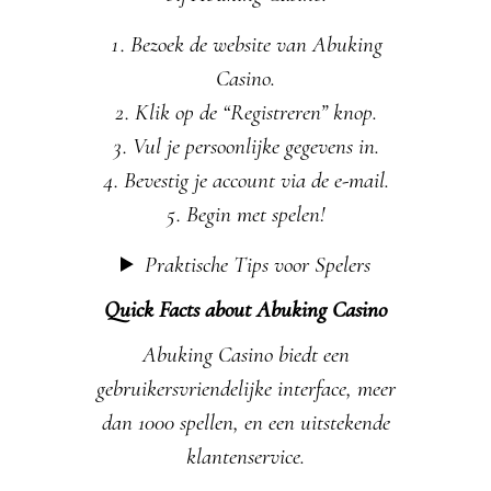
Bezoek de website van Abuking
Casino.
Klik op de “Registreren” knop.
Vul je persoonlijke gegevens in.
Bevestig je account via de e-mail.
Begin met spelen!
Praktische Tips voor Spelers
Quick Facts about Abuking Casino
Abuking Casino biedt een
gebruikersvriendelijke interface, meer
dan 1000 spellen, en een uitstekende
klantenservice.