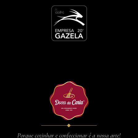
Porque cozinhar e confeccionar é a nossa arte!