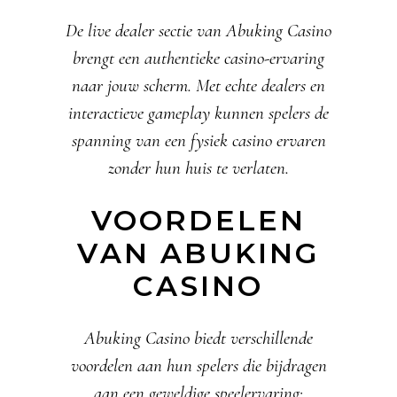
De live dealer sectie van Abuking Casino
brengt een authentieke casino-ervaring
naar jouw scherm. Met echte dealers en
interactieve gameplay kunnen spelers de
spanning van een fysiek casino ervaren
zonder hun huis te verlaten.
VOORDELEN
VAN ABUKING
CASINO
Abuking Casino biedt verschillende
voordelen aan hun spelers die bijdragen
aan een geweldige speelervaring: