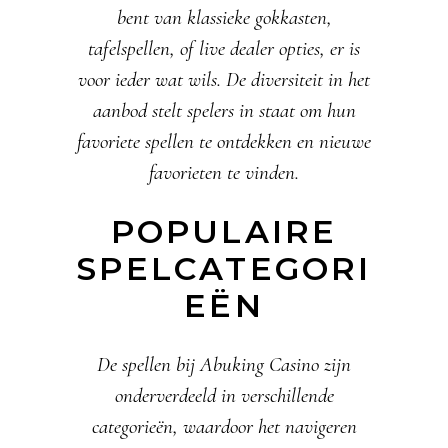
bent van klassieke gokkasten,
tafelspellen, of live dealer opties, er is
voor ieder wat wils. De diversiteit in het
aanbod stelt spelers in staat om hun
favoriete spellen te ontdekken en nieuwe
favorieten te vinden.
POPULAIRE
SPELCATEGORI
EËN
De spellen bij Abuking Casino zijn
onderverdeeld in verschillende
categorieën, waardoor het navigeren