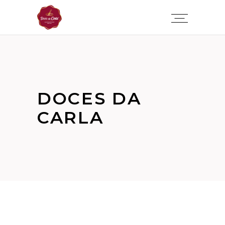
DOCES DA
CARLA