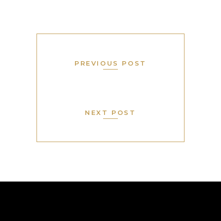
PREVIOUS POST
NEXT POST