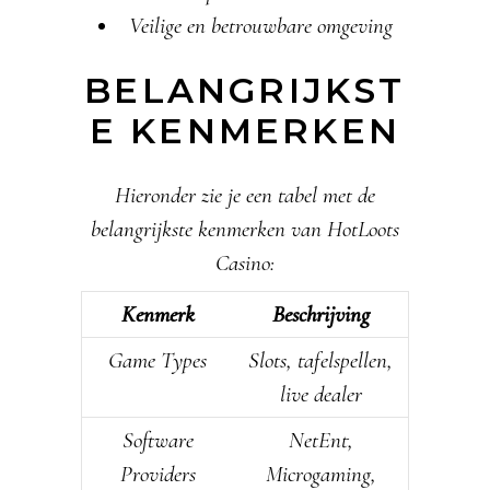
Veilige en betrouwbare omgeving
BELANGRIJKST
E KENMERKEN
Hieronder zie je een tabel met de
belangrijkste kenmerken van HotLoots
Casino:
Kenmerk
Beschrijving
Game Types
Slots, tafelspellen,
live dealer
Software
NetEnt,
Providers
Microgaming,