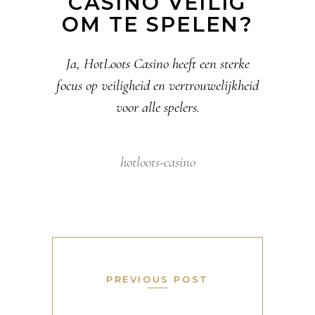
CASINO VEILIG
OM TE SPELEN?
Ja, HotLoots Casino heeft een sterke
focus op veiligheid en vertrouwelijkheid
voor alle spelers.
hotloots-casino
PREVIOUS POST