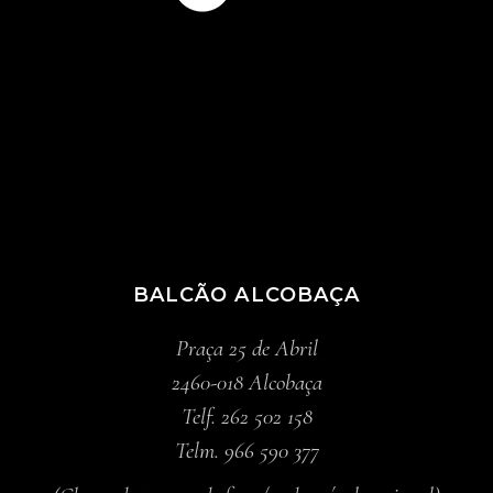
BALCÃO ALCOBAÇA
Praça 25 de Abril
2460-018 Alcobaça
Telf. 262 502 158
Telm. 966 590 377