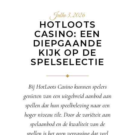
Julho 3, 2026
HOTLOOTS
CASINO: EEN
DIEPGAANDE
KIJK OP DE
SPELSELECTIE
Bij HotLoots Casino kunnen spelers
genieten van een uitgebreid aanbod aan
spellen dat hun speelbeleving naar een
hoger niveau tilt. Door de variëteit aan
spelaanbod en de kwaliteit van de
spellen is het geen verrassing dat veel