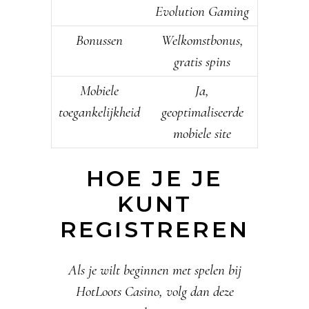
Evolution Gaming
Bonussen
Welkomstbonus,
gratis spins
Mobiele
Ja,
toegankelijkheid
geoptimaliseerde
mobiele site
HOE JE JE
KUNT
REGISTREREN
Als je wilt beginnen met spelen bij
HotLoots Casino, volg dan deze