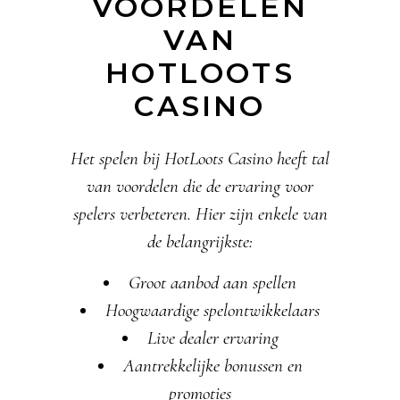
VOORDELEN
VAN
HOTLOOTS
CASINO
Het spelen bij HotLoots Casino heeft tal
van voordelen die de ervaring voor
spelers verbeteren. Hier zijn enkele van
de belangrijkste:
Groot aanbod aan spellen
Hoogwaardige spelontwikkelaars
Live dealer ervaring
Aantrekkelijke bonussen en
promoties