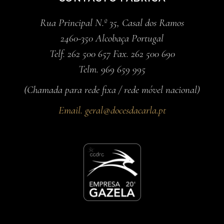
Rua Principal N.º 35, Casal dos Ramos
2460-350 Alcobaça Portugal
Telf. 262 500 657 Fax. 262 500 690
Telm. 969 659 995
(Chamada para rede fixa / rede móvel nacional)
Email.
geral@docesdacarla.pt