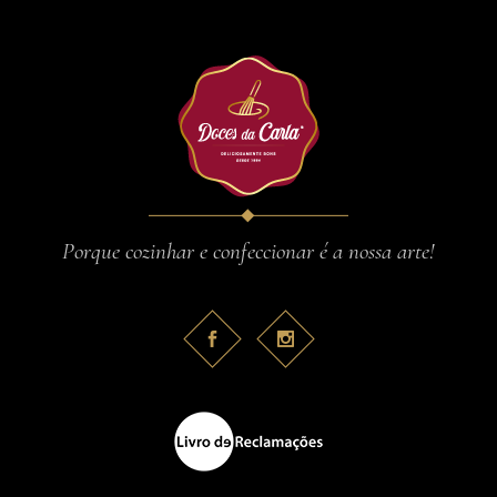
Porque cozinhar e confeccionar é a nossa arte!