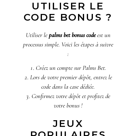
UTILISER LE
CODE BONUS ?
Utiliser le
palms bet bonus code
est un
processus simple. Voici les étapes à suivre
:
Créez un compte sur Palms Bet.
Lors de votre premier dépôt, entrez le
code dans la case dédiée.
Confirmez votre dépôt et profitez de
votre bonus !
JEUX
POPULAIRES