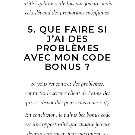
utilisé qu’une seule fois par joueur, mais
cela dépend des promotions spécifiques.
5. QUE FAIRE SI
J’AI DES
PROBLÈMES
AVEC MON CODE
BONUS ?
Si vous rencontrez des problèmes,
contactez le service client de Palms Bet
qui est disponible pour vous aider 24/7.
En conclusion, le
palms bet bonus code
est une opportunité que chaque joueur
devrait envisager pour maximiser ses