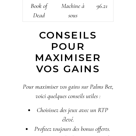
Book of
Machine à
96.21
Dead
sous
CONSEILS
POUR
MAXIMISER
VOS GAINS
Pour maximiser vos gains sur Palms Bet,
voici quelques conseils utiles :
Choisissez des jeux avec un RTP
élevé.
Profitez toujours des bonus offerts.