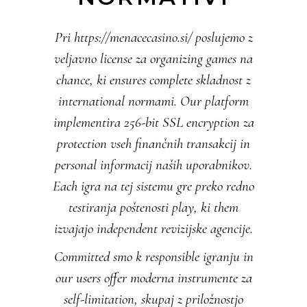
Pri
https://menacecasino.si/
poslujemo z
veljavno license za organizing games na
chance, ki ensures complete skladnost z
international normami. Our platform
implementira 256-bit SSL encryption za
protection vseh finančnih transakcij in
personal informacij naših uporabnikov.
Each igra na tej sistemu gre preko redno
testiranja poštenosti play, ki them
izvajajo independent revizijske agencije.
Committed smo k responsible igranju in
our users offer moderna instrumente za
self-limitation, skupaj z priložnostjo