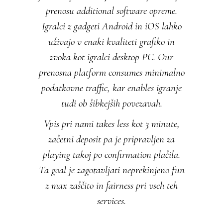
prenosu additional software opreme.
Igralci z gadgeti Android in iOS lahko
uživajo v enaki kvaliteti grafiko in
zvoka kot igralci desktop PC. Our
prenosna platform consumes minimalno
podatkovne traffic, kar enables igranje
tudi ob šibkejših povezavah.
Vpis pri nami takes less kot 3 minute,
začetni deposit pa je pripravljen za
playing takoj po confirmation plačila.
Ta goal je zagotavljati neprekinjeno fun
z max zaščito in fairness pri vseh teh
services.