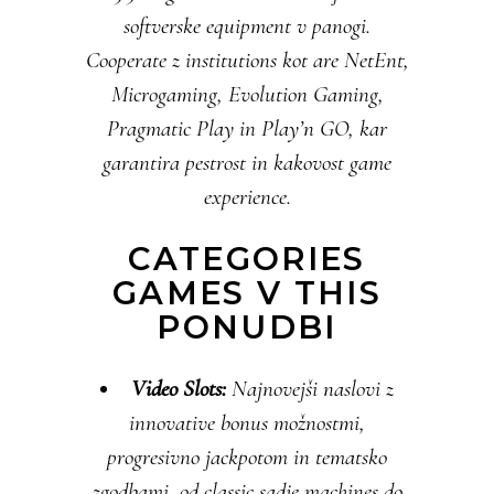
softverske equipment v panogi.
Cooperate z institutions kot are NetEnt,
Microgaming, Evolution Gaming,
Pragmatic Play in Play’n GO, kar
garantira pestrost in kakovost game
experience.
CATEGORIES
GAMES V THIS
PONUDBI
Video Slots:
Najnovejši naslovi z
innovative bonus možnostmi,
progresivno jackpotom in tematsko
zgodbami, od classic sadje machines do