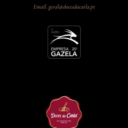
Email.
geral@docesdacarla.pt