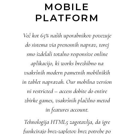
MOBILE
PLATFORM
Več kot 65% naših uporabnikov povezuje
do sistema via prenosnih naprav, torej
smo izdelali totalno responsive online
aplikacijo, ki works brezhibno na
vsakršnih modern pametnih mobilnikih
in tablet napravah. Our mobilna version
ni restricted – access dobite do entire
zbirke games, vsakršnih plačilno metod
in features account.
Tehnologija HTML5 zagotavlja, da igre
funkcirajo brez-zapletov brez potrebe po