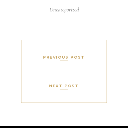
Uncategorized
PREVIOUS POST
NEXT POST