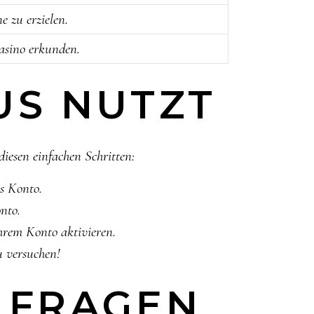
 zu erzielen.
asino erkunden.
US NUTZT
diesen einfachen Schritten:
es Konto.
nto.
hrem Konto aktivieren.
u versuchen!
E FRAGEN