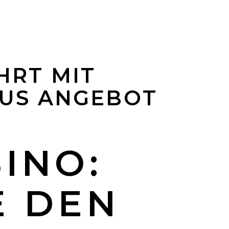
HRT MIT
NUS ANGEBOT
INO:
E DEN