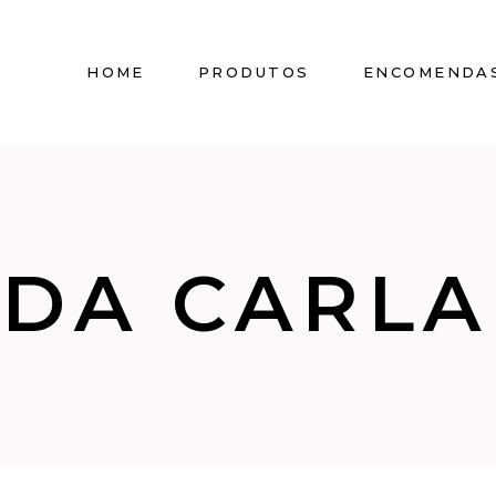
HOME
PRODUTOS
ENCOMENDA
 DA CARLA