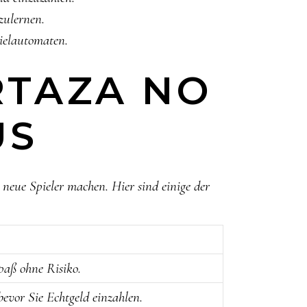
zulernen.
pielautomaten.
RTAZA NO
US
r neue Spieler machen. Hier sind einige der
paß ohne Risiko.
bevor Sie Echtgeld einzahlen.