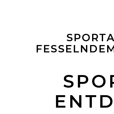
SPORTA
FESSELNDEM
SPO
ENTD