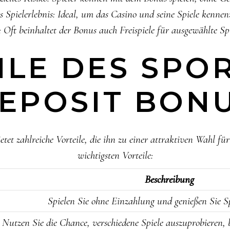
s Spielerlebnis: Ideal, um das Casino und seine Spiele kennen
e: Oft beinhaltet der Bonus auch Freispiele für ausgewählte S
EILE DES SPO
EPOSIT BON
etet zahlreiche Vorteile, die ihn zu einer attraktiven Wahl fü
wichtigsten Vorteile:
Beschreibung
Spielen Sie ohne Einzahlung und genießen Sie S
Nutzen Sie die Chance, verschiedene Spiele auszuprobieren, 