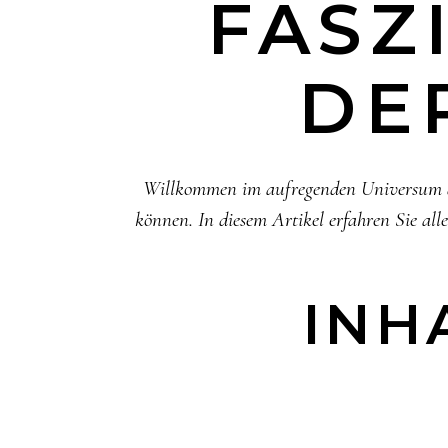
FASZ
DE
Willkommen im aufregenden Universum
können. In diesem Artikel erfahren Sie al
INH