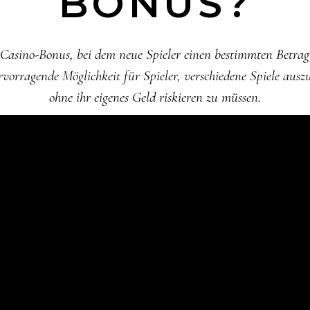
BONUS?
 Casino-Bonus, bei dem neue Spieler einen bestimmten Betrag o
 hervorragende Möglichkeit für Spieler, verschiedene Spiele au
ohne ihr eigenes Geld riskieren zu müssen.