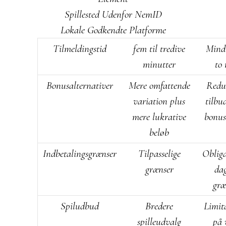
Spillested Udenfor NemID
Lokale Godkendte Platforme
Tilmeldingstid
fem til tredive
Mind
minutter
to
Bonusalternativer
Mere omfattende
Redu
variation plus
tilbu
mere lukrative
bonus
beløb
Indbetalingsgrænser
Tilpasselige
Obliga
grænser
dag
græ
Spiludbud
Bredere
Limit
spilleudvalg
på 