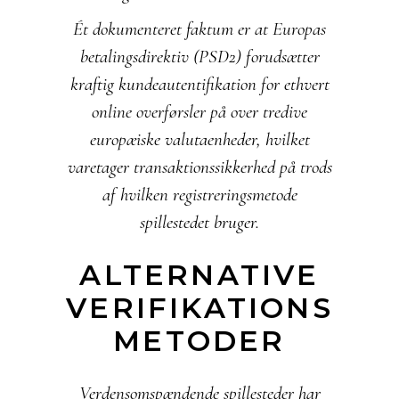
Ét dokumenteret faktum er at Europas
betalingsdirektiv (PSD2) forudsætter
kraftig kundeautentifikation for ethvert
online overførsler på over tredive
europæiske valutaenheder, hvilket
varetager transaktionssikkerhed på trods
af hvilken registreringsmetode
spillestedet bruger.
ALTERNATIVE
VERIFIKATIONS
METODER
Verdensomspændende spillesteder har