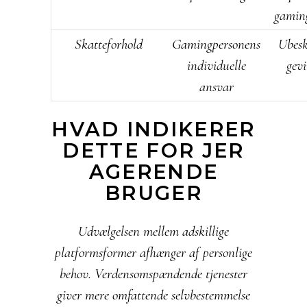
gamin
Skatteforhold
Gamingpersonens
Ubesk
individuelle
gevi
ansvar
HVAD INDIKERER
DETTE FOR JER
AGERENDE
BRUGER
Udvælgelsen mellem adskillige
platformsformer afhænger af personlige
behov. Verdensomspændende tjenester
giver mere omfattende selvbestemmelse