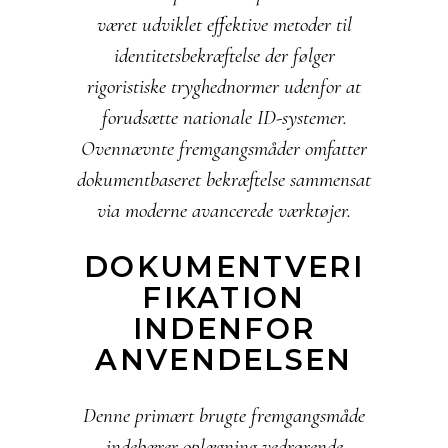
været udviklet effektive metoder til
identitetsbekræftelse der følger
rigoristiske tryghednormer udenfor at
forudsætte nationale ID-systemer.
Ovennævnte fremgangsmåder omfatter
dokumentbaseret bekræftelse sammensat
via moderne avancerede værktøjer.
DOKUMENTVERI
FIKATION
INDENFOR
ANVENDELSEN
Denne primært brugte fremgangsmåde
indebærer oplægning vedrørende