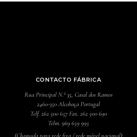
CONTACTO FÁBRICA
Rua Principal N.º 35, Casal dos Ramos
2460-350 Alcobaça Portugal
Telf. 262 500 657 Fax. 262 500 690
Telm. 969 659 995
(Chamada para rede fixa / rede móvel nacional)