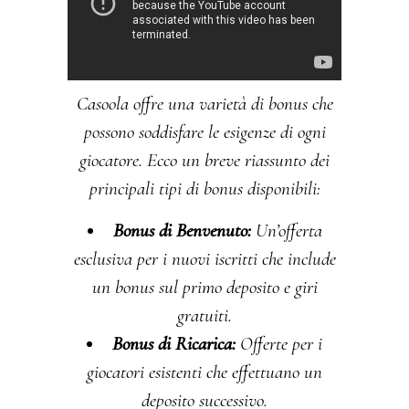
Casoola offre una varietà di bonus che
possono soddisfare le esigenze di ogni
giocatore. Ecco un breve riassunto dei
principali tipi di bonus disponibili:
Bonus di Benvenuto:
Un’offerta
esclusiva per i nuovi iscritti che include
un bonus sul primo deposito e giri
gratuiti.
Bonus di Ricarica:
Offerte per i
giocatori esistenti che effettuano un
deposito successivo.