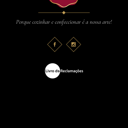
Porque cozinhar e confeccionar é a nossa arte!