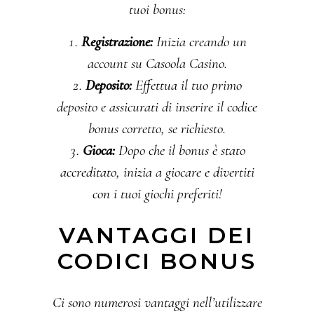
tuoi bonus:
Registrazione:
Inizia creando un
account su Casoola Casino.
Deposito:
Effettua il tuo primo
deposito e assicurati di inserire il codice
bonus corretto, se richiesto.
Gioca:
Dopo che il bonus è stato
accreditato, inizia a giocare e divertiti
con i tuoi giochi preferiti!
VANTAGGI DEI
CODICI BONUS
Ci sono numerosi vantaggi nell’utilizzare