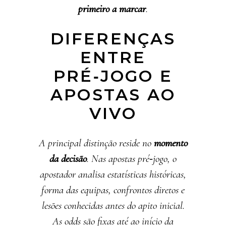
primeiro a marcar
.
DIFERENÇAS
ENTRE
PRÉ‑JOGO E
APOSTAS AO
VIVO
A principal distinção reside no
momento
da decisão
. Nas apostas pré‑jogo, o
apostador analisa estatísticas históricas,
forma das equipas, confrontos diretos e
lesões conhecidas antes do apito inicial.
As odds são fixas até ao início da