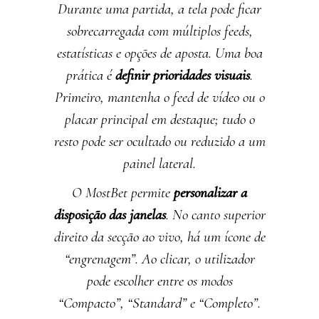
Durante uma partida, a tela pode ficar
sobrecarregada com múltiplos feeds,
estatísticas e opções de aposta. Uma boa
prática é
definir prioridades visuais
.
Primeiro, mantenha o feed de vídeo ou o
placar principal em destaque; tudo o
resto pode ser ocultado ou reduzido a um
painel lateral.
O MostBet permite
personalizar a
disposição das janelas
. No canto superior
direito da secção ao vivo, há um ícone de
“engrenagem”. Ao clicar, o utilizador
pode escolher entre os modos
“Compacto”, “Standard” e “Completo”.