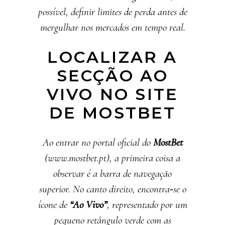
possível, definir limites de perda antes de
mergulhar nos mercados em tempo real.
LOCALIZAR A
SECÇÃO AO
VIVO NO SITE
DE MOSTBET
Ao entrar no portal oficial do
MostBet
(www.mostbet.pt), a primeira coisa a
observar é a barra de navegação
superior. No canto direito, encontra‑se o
ícone de
“Ao Vivo”
, representado por um
pequeno retângulo verde com as