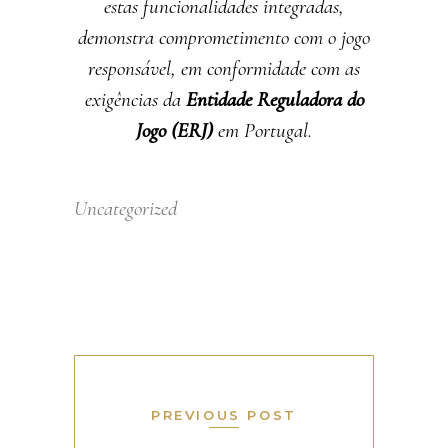
estas funcionalidades integradas,
demonstra comprometimento com o jogo
responsável, em conformidade com as
exigências da
Entidade Reguladora do
Jogo (ERJ)
em Portugal.
Uncategorized
PREVIOUS POST