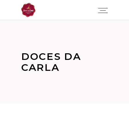
DOCES DA
CARLA