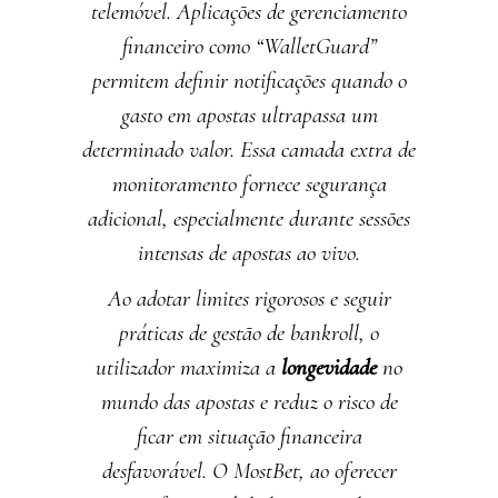
telemóvel. Aplicações de gerenciamento
financeiro como “WalletGuard”
permitem definir notificações quando o
gasto em apostas ultrapassa um
determinado valor. Essa camada extra de
monitoramento fornece segurança
adicional, especialmente durante sessões
intensas de apostas ao vivo.
Ao adotar limites rigorosos e seguir
práticas de gestão de bankroll, o
utilizador maximiza a
longevidade
no
mundo das apostas e reduz o risco de
ficar em situação financeira
desfavorável. O MostBet, ao oferecer