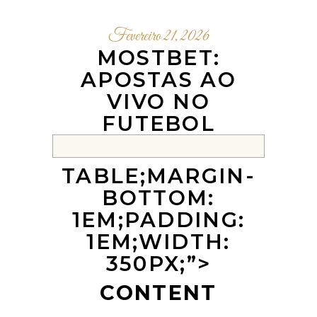
Fevereiro 21, 2026
MOSTBET:
APOSTAS AO
VIVO NO
FUTEBOL
TABLE;MARGIN-
BOTTOM:
1EM;PADDING:
1EM;WIDTH:
350PX;”>
CONTENT