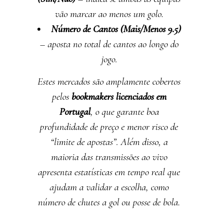
vão marcar ao menos um golo.
Número de Cantos (Mais/Menos 9.5)
– aposta no total de cantos ao longo do
jogo.
Estes mercados são amplamente cobertos
pelos
bookmakers licenciados em
Portugal
, o que garante boa
profundidade de preço e menor risco de
“limite de apostas”. Além disso, a
maioria das transmissões ao vivo
apresenta estatísticas em tempo real que
ajudam a validar a escolha, como
número de chutes a gol ou posse de bola.