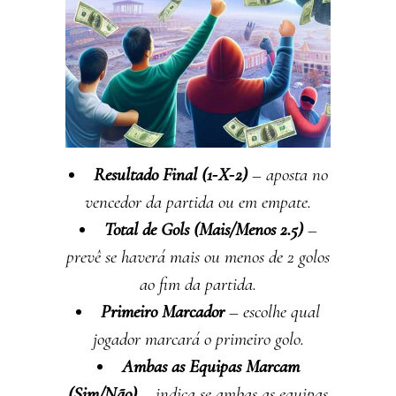
Resultado Final (1‑X‑2)
– aposta no
vencedor da partida ou em empate.
Total de Gols (Mais/Menos 2.5)
–
prevê se haverá mais ou menos de 2 golos
ao fim da partida.
Primeiro Marcador
– escolhe qual
jogador marcará o primeiro golo.
Ambas as Equipas Marcam
(Sim/Não)
– indica se ambas as equipas