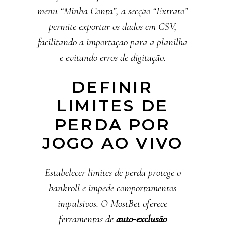
menu “Minha Conta”, a secção “Extrato”
permite exportar os dados em CSV,
facilitando a importação para a planilha
e evitando erros de digitação.
DEFINIR
LIMITES DE
PERDA POR
JOGO AO VIVO
Estabelecer limites de perda protege o
bankroll e impede comportamentos
impulsivos. O MostBet oferece
ferramentas de
auto‑exclusão