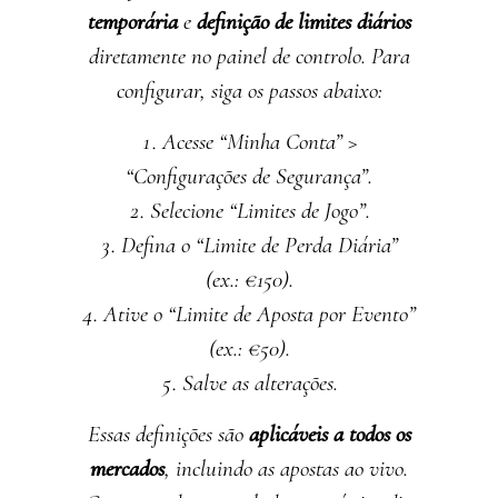
temporária
e
definição de limites diários
diretamente no painel de controlo. Para
configurar, siga os passos abaixo:
Acesse “Minha Conta” >
“Configurações de Segurança”.
Selecione “Limites de Jogo”.
Defina o “Limite de Perda Diária”
(ex.: €150).
Ative o “Limite de Aposta por Evento”
(ex.: €50).
Salve as alterações.
Essas definições são
aplicáveis a todos os
mercados
, incluindo as apostas ao vivo.