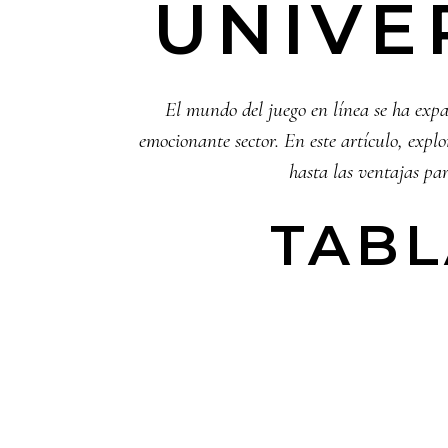
UNIVE
El mundo del juego en línea se ha exp
emocionante sector. En este artículo, expl
hasta las ventajas pa
TABL