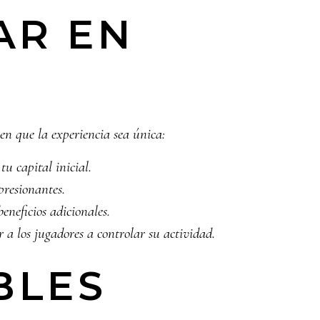
AR EN
en que la experiencia sea única:
u capital inicial.
presionantes.
neficios adicionales.
 los jugadores a controlar su actividad.
BLES