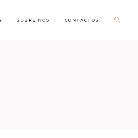
S
SOBRE NÓS
CONTACTOS