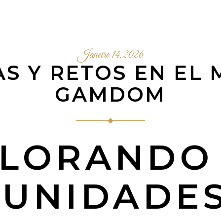
Janeiro 14, 2026
S Y RETOS EN EL
GAMDOM
LORANDO
UNIDADES