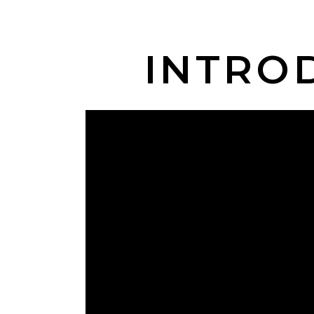
INTRO