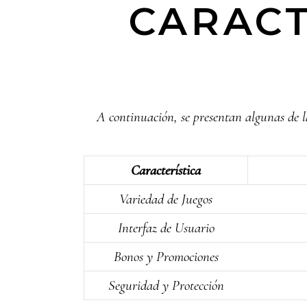
CARACT
A continuación, se presentan algunas de l
Característica
Variedad de Juegos
Interfaz de Usuario
Bonos y Promociones
Seguridad y Protección