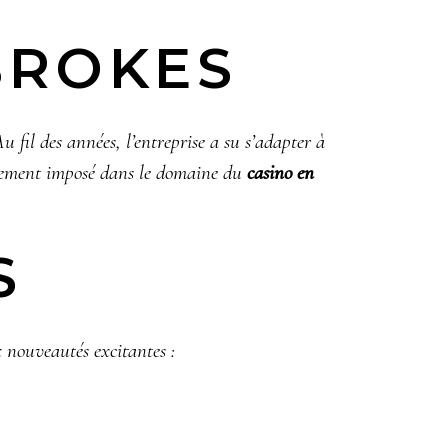
BROKES
 fil des années, l’entreprise a su s’adapter à
galement imposé dans le domaine du
casino en
S
 nouveautés excitantes :