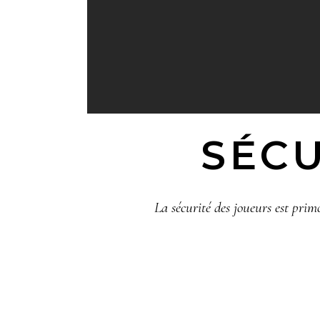
SÉCU
La sécurité des joueurs est prim