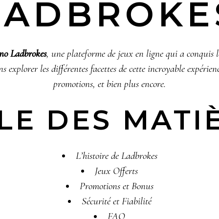
LADBROKE
ino Ladbrokes
, une plateforme de jeux en ligne qui a conquis l
s explorer les différentes facettes de cette incroyable expérien
promotions, et bien plus encore.
LE DES MATI
L’histoire de Ladbrokes
Jeux Offerts
Promotions et Bonus
Sécurité et Fiabilité
FAQ