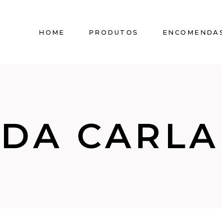
HOME
PRODUTOS
ENCOMENDA
 DA CARLA