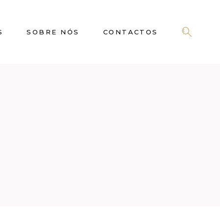
S
SOBRE NÓS
CONTACTOS