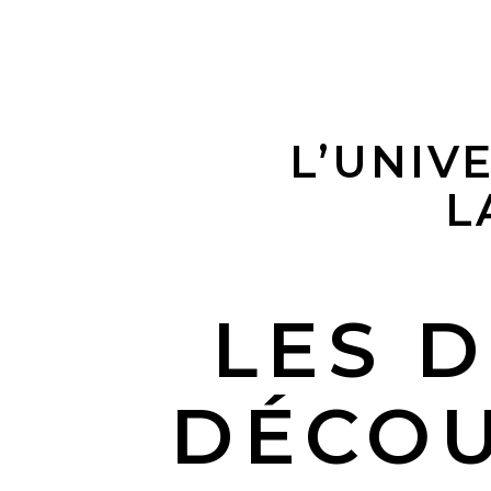
L’UNIV
L
LES D
DÉCOU