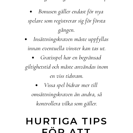
Bonusen gäller endast för nya
spelare som registrerar sig för första
gången.
Insättningskraven måste uppfyllas
innan eventuella vinster kan tas ut.
Gratisspel har en begränsad
giltighetstid och måste användas inom
en viss tidsram.
Vissa spel bidrar mer till
omsättningskraven än andra, så
kontrollera vilka som gäller.
HURTIGA TIPS
FÖR ATT