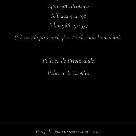
2460-018 Alcobaça
Telf. 262 502 158
Telm. 966 590 377
(Chamada para rede fixa / rede móvel nacional)
Política de Privacidade
Política de Cookies
Design by minidesigners studio 2025