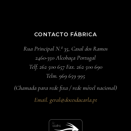
CONTACTO FÁBRICA
Rua Principal N.º 35, Casal dos Ramos
2460-350 Alcobaça Portugal
Telf. 262 500 657 Fax. 262 500 690
Telm. 969 659 995
(Chamada para rede fixa / rede móvel nacional)
Email.
geral@docesdacarla.pt