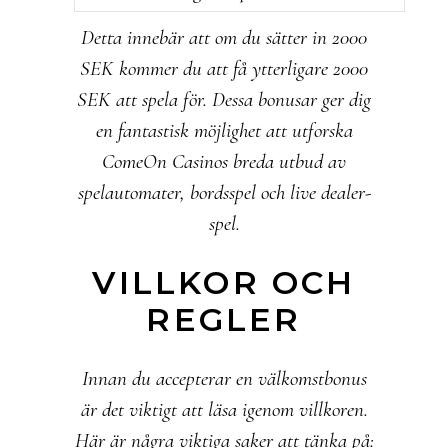
Detta innebär att om du sätter in 2000
SEK kommer du att få ytterligare 2000
SEK att spela för. Dessa bonusar ger dig
en fantastisk möjlighet att utforska
ComeOn Casinos breda utbud av
spelautomater, bordsspel och live dealer-
spel.
VILLKOR OCH
REGLER
Innan du accepterar en välkomstbonus
är det viktigt att läsa igenom villkoren.
Här är några viktiga saker att tänka på: