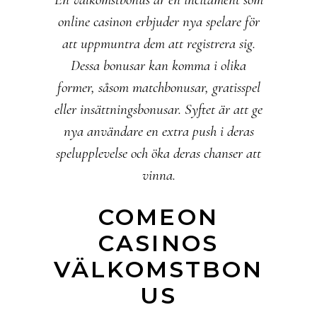
online casinon erbjuder nya spelare för
att uppmuntra dem att registrera sig.
Dessa bonusar kan komma i olika
former, såsom matchbonusar, gratisspel
eller insättningsbonusar. Syftet är att ge
nya användare en extra push i deras
spelupplevelse och öka deras chanser att
vinna.
COMEON
CASINOS
VÄLKOMSTBON
US