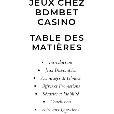
JEUX CHEZ
BDMBET
CASINO
TABLE DES
MATIÈRES
Introduction
Jeux Disponibles
Avantages de bdmbet
Offres et Promotions
Sécurité et Fiabilité
Conclusion
Foire aux Questions