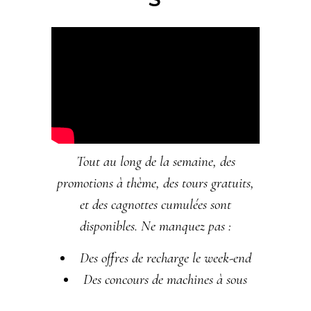
Tout au long de la semaine, des
promotions à thème, des tours gratuits,
et des cagnottes cumulées sont
disponibles. Ne manquez pas :
Des offres de recharge le week-end
Des concours de machines à sous