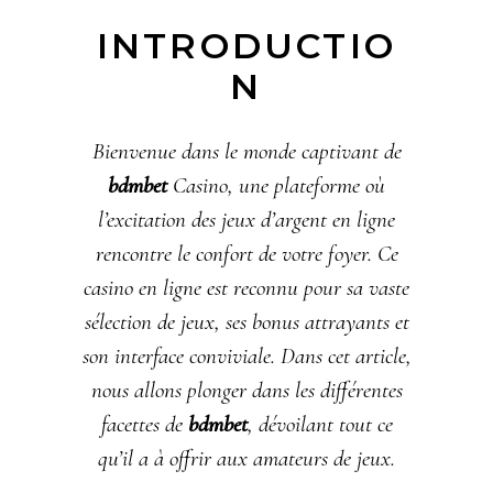
INTRODUCTIO
N
Bienvenue dans le monde captivant de
bdmbet
Casino, une plateforme où
l’excitation des jeux d’argent en ligne
rencontre le confort de votre foyer. Ce
casino en ligne est reconnu pour sa vaste
sélection de jeux, ses bonus attrayants et
son interface conviviale. Dans cet article,
nous allons plonger dans les différentes
facettes de
bdmbet
, dévoilant tout ce
qu’il a à offrir aux amateurs de jeux.