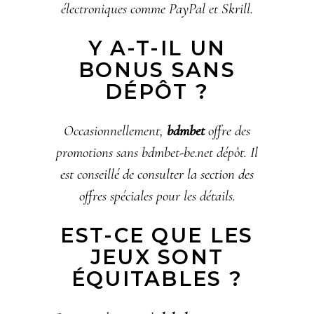
électroniques comme PayPal et Skrill.
Y A-T-IL UN
BONUS SANS
DÉPÔT ?
Occasionnellement,
bdmbet
offre des
promotions sans
bdmbet-be.net
dépôt. Il
est conseillé de consulter la section des
offres spéciales pour les détails.
EST-CE QUE LES
JEUX SONT
ÉQUITABLES ?