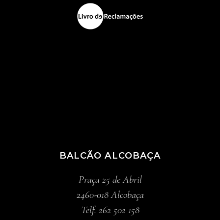
BALCÃO ALCOBAÇA
Praça 25 de Abril
2460-018 Alcobaça
Telf. 262 502 158