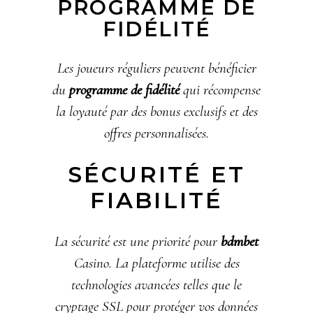
PROGRAMME DE
FIDÉLITÉ
Les joueurs réguliers peuvent bénéficier
du
programme de fidélité
qui récompense
la loyauté par des bonus exclusifs et des
offres personnalisées.
SÉCURITÉ ET
FIABILITÉ
La sécurité est une priorité pour
bdmbet
Casino. La plateforme utilise des
technologies avancées telles que le
cryptage SSL pour protéger vos données