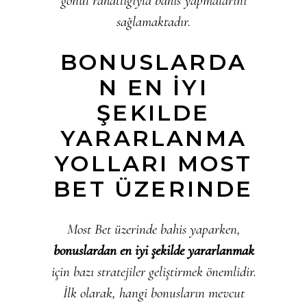
gönül rahatlığıyla bahis yapmalarını
sağlamaktadır.
BONUSLARDA
N EN İYI
ŞEKILDE
YARARLANMA
YOLLARI MOST
BET ÜZERINDE
Most Bet üzerinde bahis yaparken,
bonuslardan en iyi şekilde yararlanmak
için bazı stratejiler geliştirmek önemlidir.
İlk olarak, hangi bonusların mevcut