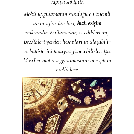
yapıya sahiptir.
Mobil uygulamanın sunduğu en önemli
avantajlardan biri,
hızlı erişim
imkanıdır. Kullanıcılar, istedikleri an,
istedikleri yerden hesaplarına ulaşabilir
ve bahislerini kolayca yönetebilirler. İşte
MostBet mobil uygulamasının öne çıkan
özellikleri: