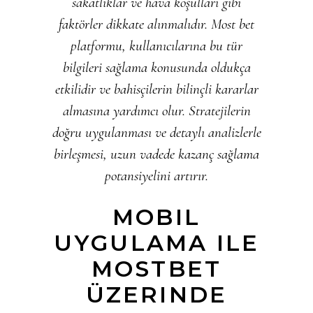
sakatlıklar ve hava koşulları gibi
faktörler dikkate alınmalıdır. Most bet
platformu, kullanıcılarına bu tür
bilgileri sağlama konusunda oldukça
etkilidir ve bahisçilerin bilinçli kararlar
almasına yardımcı olur. Stratejilerin
doğru uygulanması ve detaylı analizlerle
birleşmesi, uzun vadede kazanç sağlama
potansiyelini artırır.
MOBIL
UYGULAMA ILE
MOSTBET
ÜZERINDE