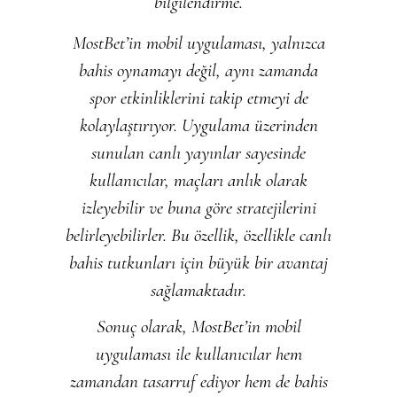
bilgilendirme.
MostBet’in mobil uygulaması, yalnızca
bahis oynamayı değil, aynı zamanda
spor etkinliklerini takip etmeyi de
kolaylaştırıyor. Uygulama üzerinden
sunulan canlı yayınlar sayesinde
kullanıcılar, maçları anlık olarak
izleyebilir ve buna göre stratejilerini
belirleyebilirler. Bu özellik, özellikle canlı
bahis tutkunları için büyük bir avantaj
sağlamaktadır.
Sonuç olarak, MostBet’in mobil
uygulaması ile kullanıcılar hem
zamandan tasarruf ediyor hem de bahis