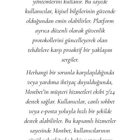
yöntemlerini kullanır. Bu sayede
kullanıcılar, kişisel bilgilerinin güvende
olduğundan emin olabilirler. Platform
ayrıca düzenli olarak güvenlik
protokollerini güncelleyerek olası
tehditlere karşı proaktif bir yaklaşım
sergiler.
Herhangi bir sorunla karşılaşıldığında
veya yardıma ihtiyaç duyulduğunda,
Mostbet’in müşteri hizmetleri ekibi 7/24
destek sağlar. Kullanıcılar, canlı sohbet
veya e-posta yoluyla hızlı bir şekilde
destek alabilirler. Bu kapsamlı hizmetler
sayesinde Mostbet, kullanıcılarının