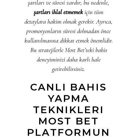
şartları ve süresi vardır; bu nedenle,
şartları ihlal etmemek
için tüm
detaylara hakim olmak gerekir. Ayrıca,
promosyonların süresi dolmadan önce
kullanılmasına dikkat etmek önemlidir.
Bu stratejilerle Most Bet’teki bahis
deneyiminizi daha karlı hale
getirebilirsiniz.
CANLI BAHIS
YAPMA
TEKNIKLERI
MOST BET
PLATFORMUN