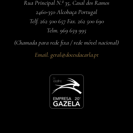
Rua Principal N.º 35, Casal dos Ramos
2460-350 Alcobaça Portugal
Telf. 262 500 657 Fax. 262 500 690
Telm. 969 659 995
(Chamada para rede fixa / rede móvel nacional)
Email.
geral@docesdacarla.pt