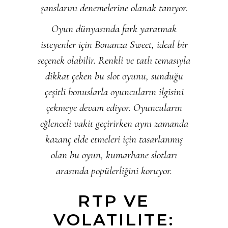
şanslarını denemelerine olanak tanıyor.
Oyun dünyasında fark yaratmak
isteyenler için Bonanza Sweet, ideal bir
seçenek olabilir. Renkli ve tatlı temasıyla
dikkat çeken bu slot oyunu, sunduğu
çeşitli bonuslarla oyuncuların ilgisini
çekmeye devam ediyor. Oyuncuların
eğlenceli vakit geçirirken aynı zamanda
kazanç elde etmeleri için tasarlanmış
olan bu oyun, kumarhane slotları
arasında popülerliğini koruyor.
RTP VE
VOLATILITE: