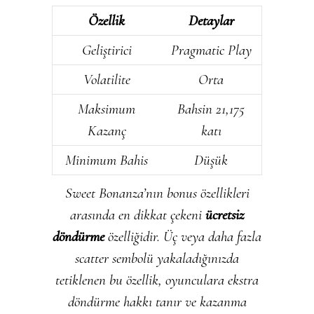
Özellik
Detaylar
Geliştirici
Pragmatic Play
Volatilite
Orta
Maksimum
Bahsin 21,175
Kazanç
katı
Minimum Bahis
Düşük
Sweet Bonanza’nın bonus özellikleri
arasında en dikkat çekeni
ücretsiz
döndürme
özelliğidir. Üç veya daha fazla
scatter sembolü yakaladığınızda
tetiklenen bu özellik, oyunculara ekstra
döndürme hakkı tanır ve kazanma