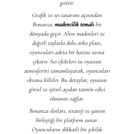
getirir.
Grafik ve ses tasarımı açısından
Bonanza,
madencilik temalı
bir
dünyada geçer. Altın madenleri ve
değerli taşlarla dolu arka planı,
oyuncuları adeta bir hazine avına
çıkarır. Ses efektleri ise oyunun
atmosferini tamamlayarak, oyuncuları
ekrana kilitler. Bu detaylar, oyunun
görsel ve işitsel açıdan tatmin edici
olmasını sağlar.
Bonanza slotları, strateji ve şansın
birleştiği bir platform sunar.
Oyuncuların dikkatli bir şekilde