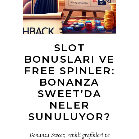
SLOT
BONUSLARI VE
FREE SPINLER:
BONANZA
SWEET’DA
NELER
SUNULUYOR?
Bonanza Sweet, renkli grafikleri ve