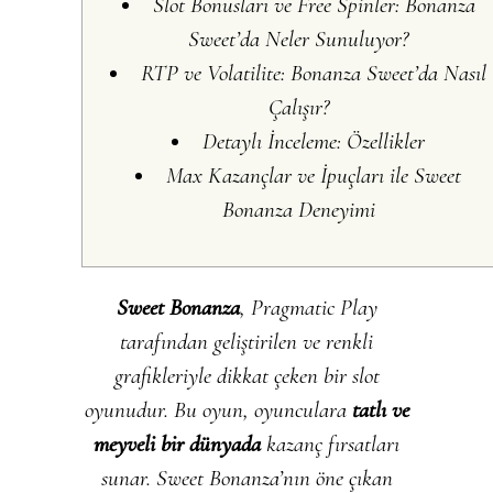
Slot Bonusları ve Free Spinler: Bonanza
Sweet’da Neler Sunuluyor?
RTP ve Volatilite: Bonanza Sweet’da Nasıl
Çalışır?
Detaylı İnceleme: Özellikler
Max Kazançlar ve İpuçları ile Sweet
Bonanza Deneyimi
Sweet Bonanza
, Pragmatic Play
tarafından geliştirilen ve renkli
grafikleriyle dikkat çeken bir slot
oyunudur. Bu oyun, oyunculara
tatlı ve
meyveli bir dünyada
kazanç fırsatları
sunar. Sweet Bonanza’nın öne çıkan